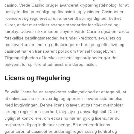
casino. Verde Casino bruger avanceret krypteringsteknologi for at
beskytte dine personlige og finansielle oplysninger. Casinoet er
licenseret og reguleret af en anerkendt spilmyndighed, hvilket
sikrer, at det overholder strenge standarder for sikkerhed og
fairplay. Udover sikkerheden tilbyder Verde Casino også en række
forskellige betalingsmetoder, herunder kreditkort, e-wallets og
bankoverførsler. Ind- og udbetalinger er hurtige og effektive, og
casinoet har en transparent politik om transaktionsgebyrer.
Tilgængeligheden af forskellige betalingsmuligheder gør det
bekvemt for spillere at administrere deres midler.
Licens og Regulering
En valid licens fra en respekteret spilmyndighed er et tegn på, at
et online casino er troværdigt og opererer i overensstemmelse
med lovgivningen. Denne licens kræver, at casinoet overholder
strenge regler for sikkerhed, fairplay og ansvarligt spil. Det er
vigtigt at kontrollere, om et casino har en gyldig licens, før du
registrerer dig og indbetaler penge. En anerkendt licens
garanterer, at casinoet er underlagt regelmæssig kontrol og