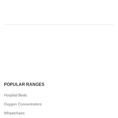
POPULAR RANGES
Hospital Beds
Oxygen Concentrators
Wheelchairs