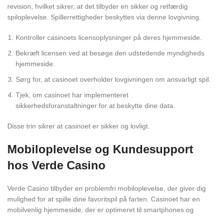
revision, hvilket sikrer, at det tilbyder en sikker og retfærdig
spiloplevelse. Spillerrettigheder beskyttes via denne lovgivning.
Kontroller casinoets licensoplysninger på deres hjemmeside.
Bekræft licensen ved at besøge den udstedende myndigheds
hjemmeside.
Sørg for, at casinoet overholder lovgivningen om ansvarligt spil.
Tjek, om casinoet har implementeret
sikkerhedsforanstaltninger for at beskytte dine data.
Disse trin sikrer at casinoet er sikker og lovligt.
Mobiloplevelse og Kundesupport
hos Verde Casino
Verde Casino tilbyder en problemfri mobiloplevelse, der giver dig
mulighed for at spille dine favoritspil på farten. Casinoet har en
mobilvenlig hjemmeside, der er optimeret til smartphones og