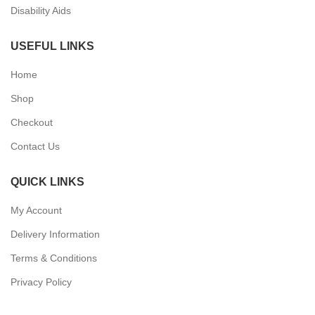
Disability Aids
USEFUL LINKS
Home
Shop
Checkout
Contact Us
QUICK LINKS
My Account
Delivery Information
Terms & Conditions
Privacy Policy