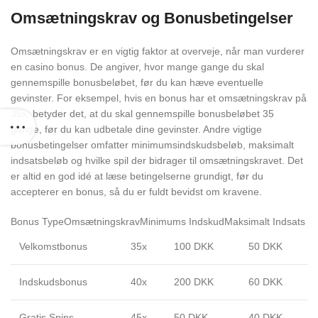
Omsætningskrav og Bonusbetingelser
Omsætningskrav er en vigtig faktor at overveje, når man vurderer
en casino bonus. De angiver, hvor mange gange du skal
gennemspille bonusbeløbet, før du kan hæve eventuelle
gevinster. For eksempel, hvis en bonus har et omsætningskrav på
35x, betyder det, at du skal gennemspille bonusbeløbet 35
gange, før du kan udbetale dine gevinster. Andre vigtige
bonusbetingelser omfatter minimumsindskudsbeløb, maksimalt
indsatsbeløb og hvilke spil der bidrager til omsætningskravet. Det
er altid en god idé at læse betingelserne grundigt, før du
accepterer en bonus, så du er fuldt bevidst om kravene.
Bonus TypeOmsætningskravMinimums IndskudMaksimalt Indsats
Velkomstbonus
35x
100 DKK
50 DKK
Indskudsbonus
40x
200 DKK
60 DKK
Gratis Spins
45x
50 DKK
40 DKK