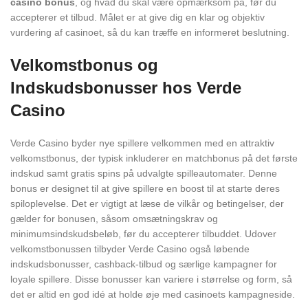
casino bonus
, og hvad du skal være opmærksom på, før du
accepterer et tilbud. Målet er at give dig en klar og objektiv
vurdering af casinoet, så du kan træffe en informeret beslutning.
Velkomstbonus og
Indskudsbonusser hos Verde
Casino
Verde Casino byder nye spillere velkommen med en attraktiv
velkomstbonus, der typisk inkluderer en matchbonus på det første
indskud samt gratis spins på udvalgte spilleautomater. Denne
bonus er designet til at give spillere en boost til at starte deres
spiloplevelse. Det er vigtigt at læse de vilkår og betingelser, der
gælder for bonusen, såsom omsætningskrav og
minimumsindskudsbeløb, før du accepterer tilbuddet. Udover
velkomstbonussen tilbyder Verde Casino også løbende
indskudsbonusser, cashback-tilbud og særlige kampagner for
loyale spillere. Disse bonusser kan variere i størrelse og form, så
det er altid en god idé at holde øje med casinoets kampagneside.