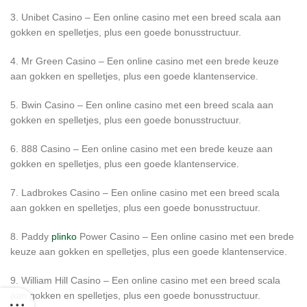
3. Unibet Casino – Een online casino met een breed scala aan
gokken en spelletjes, plus een goede bonusstructuur.
4. Mr Green Casino – Een online casino met een brede keuze
aan gokken en spelletjes, plus een goede klantenservice.
5. Bwin Casino – Een online casino met een breed scala aan
gokken en spelletjes, plus een goede bonusstructuur.
6. 888 Casino – Een online casino met een brede keuze aan
gokken en spelletjes, plus een goede klantenservice.
7. Ladbrokes Casino – Een online casino met een breed scala
aan gokken en spelletjes, plus een goede bonusstructuur.
8. Paddy
plinko
Power Casino – Een online casino met een brede
keuze aan gokken en spelletjes, plus een goede klantenservice.
9. William Hill Casino – Een online casino met een breed scala
aan gokken en spelletjes, plus een goede bonusstructuur.