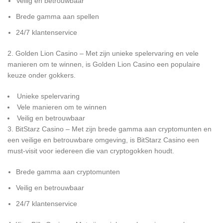
Veilig en betrouwbaar
Brede gamma aan spellen
24/7 klantenservice
2. Golden Lion Casino – Met zijn unieke spelervaring en vele
manieren om te winnen, is Golden Lion Casino een populaire
keuze onder gokkers.
Unieke spelervaring
Vele manieren om te winnen
Veilig en betrouwbaar
3. BitStarz Casino – Met zijn brede gamma aan cryptomunten en
een veilige en betrouwbare omgeving, is BitStarz Casino een
must-visit voor iedereen die van cryptogokken houdt.
Brede gamma aan cryptomunten
Veilig en betrouwbaar
24/7 klantenservice