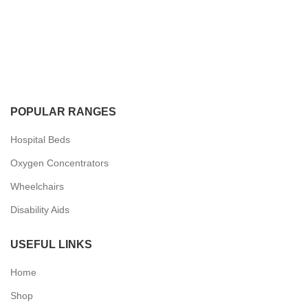
POPULAR RANGES
Hospital Beds
Oxygen Concentrators
Wheelchairs
Disability Aids
USEFUL LINKS
Home
Shop