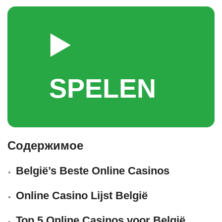
▶️
SPELEN
Содержимое
België’s Beste Online Casinos
Online Casino Lijst België
Top 5 Online Casinos voor België