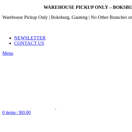
WAREHOUSE PICKUP ONLY – BOKSBU
Warehouse Pickup Only | Boksburg, Gauteng | No Other Branches or 
EMAIL: SALES@NANDOWORLD.CO.ZA
CALL US: 079 234 3486
NEWSLETTER
CONTACT US
Menu
0
items
/
R
0.00