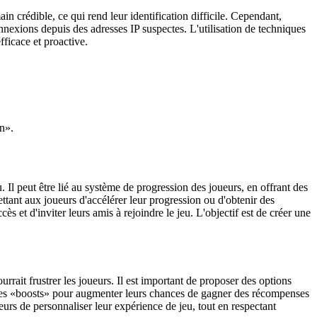
 crédible, ce qui rend leur identification difficile. Cependant,
nnexions depuis des adresses IP suspectes. L'utilisation de techniques
fficace et proactive.
in».
 Il peut être lié au système de progression des joueurs, en offrant des
tant aux joueurs d'accélérer leur progression ou d'obtenir des
 et d'inviter leurs amis à rejoindre le jeu. L'objectif est de créer une
rrait frustrer les joueurs. Il est important de proposer des options
r des «boosts» pour augmenter leurs chances de gagner des récompenses
urs de personnaliser leur expérience de jeu, tout en respectant