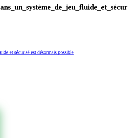
dans_un_système_de_jeu_fluide_et_sécur
uide et sécurisé est désormais possible