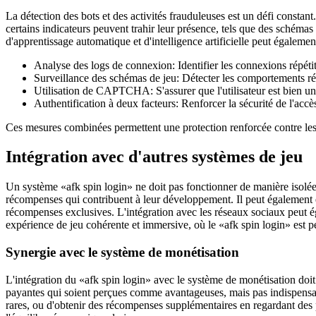
La détection des bots et des activités frauduleuses est un défi consta
certains indicateurs peuvent trahir leur présence, tels que des schémas
d'apprentissage automatique et d'intelligence artificielle peut également
Analyse des logs de connexion: Identifier les connexions répétit
Surveillance des schémas de jeu: Détecter les comportements rép
Utilisation de CAPTCHA: S'assurer que l'utilisateur est bien u
Authentification à deux facteurs: Renforcer la sécurité de l'acc
Ces mesures combinées permettent une protection renforcée contre les f
Intégration avec d'autres systèmes de jeu
Un système «afk spin login» ne doit pas fonctionner de manière isolée,
récompenses qui contribuent à leur développement. Il peut également ê
récompenses exclusives. L'intégration avec les réseaux sociaux peut éga
expérience de jeu cohérente et immersive, où le «afk spin login» est 
Synergie avec le système de monétisation
L'intégration du «afk spin login» avec le système de monétisation doit ê
payantes qui soient perçues comme avantageuses, mais pas indispensab
rares, ou d'obtenir des récompenses supplémentaires en regardant des p