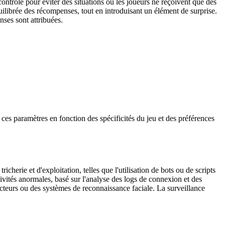
contrôlé pour éviter des situations où les joueurs ne reçoivent que des
uilibrée des récompenses, tout en introduisant un élément de surprise.
ses sont attribuées.
 ces paramètres en fonction des spécificités du jeu et des préférences
icherie et d'exploitation, telles que l'utilisation de bots ou de scripts
ivités anormales, basé sur l'analyse des logs de connexion et des
facteurs ou des systèmes de reconnaissance faciale. La surveillance