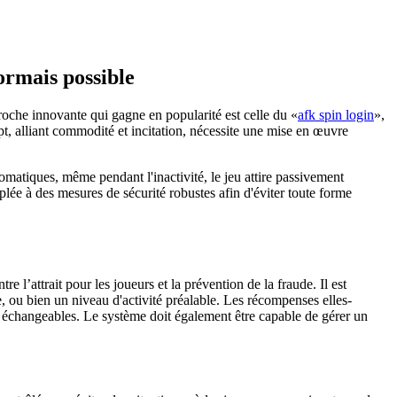
sormais possible
roche innovante qui gagne en popularité est celle du «
afk spin login
»,
t, alliant commodité et incitation, nécessite une mise en œuvre
omatiques, même pendant l'inactivité, le jeu attire passivement
plée à des mesures de sécurité robustes afin d'éviter toute forme
l’attrait pour les joueurs et la prévention de la fraude. Il est
, ou bien un niveau d'activité préalable. Les récompenses elles-
es échangeables. Le système doit également être capable de gérer un