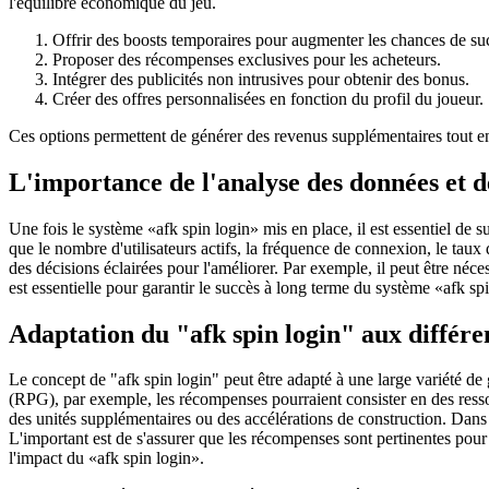
l'équilibre économique du jeu.
Offrir des boosts temporaires pour augmenter les chances de su
Proposer des récompenses exclusives pour les acheteurs.
Intégrer des publicités non intrusives pour obtenir des bonus.
Créer des offres personnalisées en fonction du profil du joueur.
Ces options permettent de générer des revenus supplémentaires tout en 
L'importance de l'analyse des données et d
Une fois le système «afk spin login» mis en place, il est essentiel de s
que le nombre d'utilisateurs actifs, la fréquence de connexion, le taux 
des décisions éclairées pour l'améliorer. Par exemple, il peut être nécess
est essentielle pour garantir le succès à long terme du système «afk sp
Adaptation du "afk spin login" aux différe
Le concept de "afk spin login" peut être adapté à une large variété de g
(RPG), par exemple, les récompenses pourraient consister en des resso
des unités supplémentaires ou des accélérations de construction. Dans 
L'important est de s'assurer que les récompenses sont pertinentes pour
l'impact du «afk spin login».