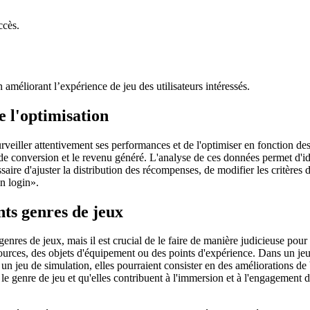
ccès.
améliorant l’expérience de jeu des utilisateurs intéressés.
e l'optimisation
urveiller attentivement ses performances et de l'optimiser en fonction des
de conversion et le revenu généré. L'analyse de ces données permet d'iden
aire d'ajuster la distribution des récompenses, de modifier les critères d'
in login».
nts genres de jeux
enres de jeux, mais il est crucial de le faire de manière judicieuse pour 
urces, des objets d'équipement ou des points d'expérience. Dans un jeu d
un jeu de simulation, elles pourraient consister en des améliorations de
 le genre de jeu et qu'elles contribuent à l'immersion et à l'engagement 