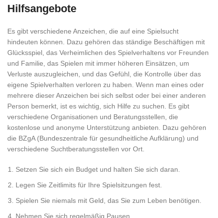
Hilfsangebote
Es gibt verschiedene Anzeichen, die auf eine Spielsucht
hindeuten können. Dazu gehören das ständige Beschäftigen mit
Glücksspiel, das Verheimlichen des Spielverhaltens vor Freunden
und Familie, das Spielen mit immer höheren Einsätzen, um
Verluste auszugleichen, und das Gefühl, die Kontrolle über das
eigene Spielverhalten verloren zu haben. Wenn man eines oder
mehrere dieser Anzeichen bei sich selbst oder bei einer anderen
Person bemerkt, ist es wichtig, sich Hilfe zu suchen. Es gibt
verschiedene Organisationen und Beratungsstellen, die
kostenlose und anonyme Unterstützung anbieten. Dazu gehören
die BZgA (Bundeszentrale für gesundheitliche Aufklärung) und
verschiedene Suchtberatungsstellen vor Ort.
Setzen Sie sich ein Budget und halten Sie sich daran.
Legen Sie Zeitlimits für Ihre Spielsitzungen fest.
Spielen Sie niemals mit Geld, das Sie zum Leben benötigen.
Nehmen Sie sich regelmäßig Pausen.