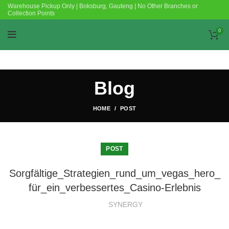
Warehouse Pickup Only | Boksburg, Gauteng | No Other Branches or
Collection Points
0
Blog
HOME
POST
POST
Sorgfältige_Strategien_rund_um_vegas_hero_
für_ein_verbessertes_Casino-Erlebnis
SYNERGY