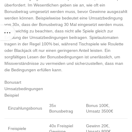
überfordert. Im Wesentlichen geben sie an, wie oft ein
Bonusbetrag umgesetzt werden muss, bevor Gewinne ausgezahlt
werden können. Beispielweise bedeutet eine Umsatzbedingung
von 30x, dass der Bonusbetrag 30 Mal eingesetzt werden muss.
Es ist wichtig zu beachten, dass nicht alle Spiele gleich zur
Erfüllung der Umsatzbedingungen beitragen. Spielautomaten
tragen in der Regel 100% bei, während Tischspiele wie Roulette
oder Blackjack oft nur einen geringeren Anteil leisten. Ein
sorgfältiges Lesen der Bonusbedingungen ist unerlässlich, um
Missverständnisse zu vermeiden und sicherzustellen, dass man
die Bedingungen erfüllen kann.
Bonusart
Umsatzbedingungen
Beispiel
35x
Bonus 100€,
Einzahlungsbonus
Bonusbetrag
Umsatz 3500€
40x Freispiel
Gewinn 20€,
Freispiele
Gewinne
Umsatz 800€