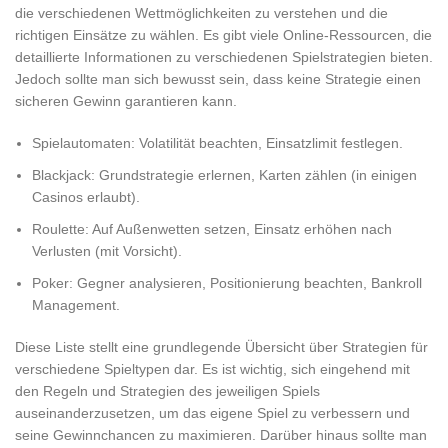
die verschiedenen Wettmöglichkeiten zu verstehen und die
richtigen Einsätze zu wählen. Es gibt viele Online-Ressourcen, die
detaillierte Informationen zu verschiedenen Spielstrategien bieten.
Jedoch sollte man sich bewusst sein, dass keine Strategie einen
sicheren Gewinn garantieren kann.
Spielautomaten: Volatilität beachten, Einsatzlimit festlegen.
Blackjack: Grundstrategie erlernen, Karten zählen (in einigen
Casinos erlaubt).
Roulette: Auf Außenwetten setzen, Einsatz erhöhen nach
Verlusten (mit Vorsicht).
Poker: Gegner analysieren, Positionierung beachten, Bankroll
Management.
Diese Liste stellt eine grundlegende Übersicht über Strategien für
verschiedene Spieltypen dar. Es ist wichtig, sich eingehend mit
den Regeln und Strategien des jeweiligen Spiels
auseinanderzusetzen, um das eigene Spiel zu verbessern und
seine Gewinnchancen zu maximieren. Darüber hinaus sollte man