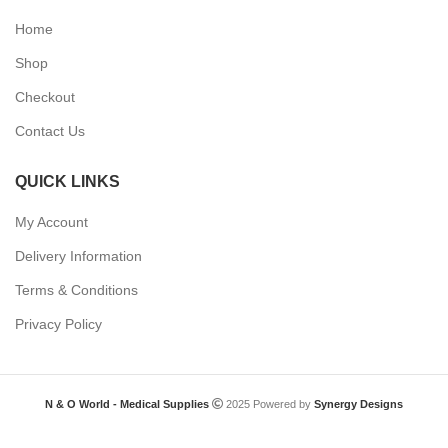
Home
Shop
Checkout
Contact Us
QUICK LINKS
My Account
Delivery Information
Terms & Conditions
Privacy Policy
N & O World - Medical Supplies
2025 Powered by
Synergy Designs