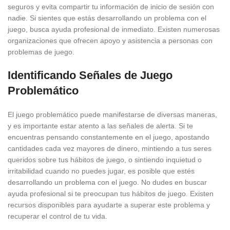
seguros y evita compartir tu información de inicio de sesión con
nadie. Si sientes que estás desarrollando un problema con el
juego, busca ayuda profesional de inmediato. Existen numerosas
organizaciones que ofrecen apoyo y asistencia a personas con
problemas de juego.
Identificando Señales de Juego
Problemático
El juego problemático puede manifestarse de diversas maneras,
y es importante estar atento a las señales de alerta. Si te
encuentras pensando constantemente en el juego, apostando
cantidades cada vez mayores de dinero, mintiendo a tus seres
queridos sobre tus hábitos de juego, o sintiendo inquietud o
irritabilidad cuando no puedes jugar, es posible que estés
desarrollando un problema con el juego. No dudes en buscar
ayuda profesional si te preocupan tus hábitos de juego. Existen
recursos disponibles para ayudarte a superar este problema y
recuperar el control de tu vida.