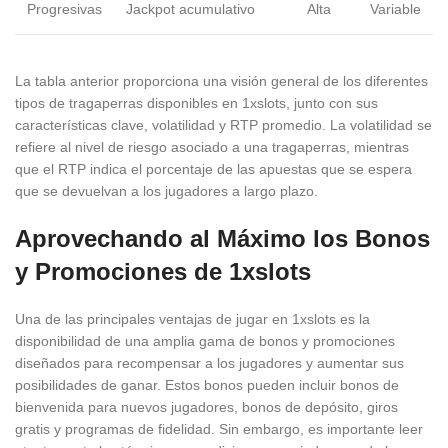
Progresivas
Jackpot acumulativo
Alta
Variable
La tabla anterior proporciona una visión general de los diferentes
tipos de tragaperras disponibles en 1xslots, junto con sus
características clave, volatilidad y RTP promedio. La volatilidad se
refiere al nivel de riesgo asociado a una tragaperras, mientras
que el RTP indica el porcentaje de las apuestas que se espera
que se devuelvan a los jugadores a largo plazo.
Aprovechando al Máximo los Bonos
y Promociones de 1xslots
Una de las principales ventajas de jugar en 1xslots es la
disponibilidad de una amplia gama de bonos y promociones
diseñados para recompensar a los jugadores y aumentar sus
posibilidades de ganar. Estos bonos pueden incluir bonos de
bienvenida para nuevos jugadores, bonos de depósito, giros
gratis y programas de fidelidad. Sin embargo, es importante leer