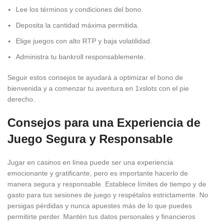
Lee los términos y condiciones del bono.
Deposita la cantidad máxima permitida.
Elige juegos con alto RTP y baja volatilidad.
Administra tu bankroll responsablemente.
Seguir estos consejos te ayudará a optimizar el bono de
bienvenida y a comenzar tu aventura en 1xslots con el pie
derecho.
Consejos para una Experiencia de
Juego Segura y Responsable
Jugar en casinos en línea puede ser una experiencia
emocionante y gratificante, pero es importante hacerlo de
manera segura y responsable. Establece límites de tiempo y de
gasto para tus sesiones de juego y respétalos estrictamente. No
persigas pérdidas y nunca apuestes más de lo que puedes
permitirte perder. Mantén tus datos personales y financieros