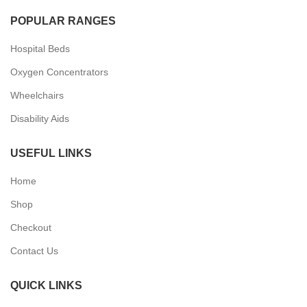
POPULAR RANGES
Hospital Beds
Oxygen Concentrators
Wheelchairs
Disability Aids
USEFUL LINKS
Home
Shop
Checkout
Contact Us
QUICK LINKS