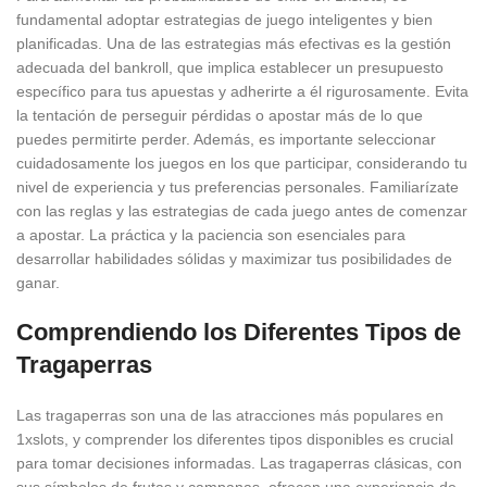
fundamental adoptar estrategias de juego inteligentes y bien
planificadas. Una de las estrategias más efectivas es la gestión
adecuada del bankroll, que implica establecer un presupuesto
específico para tus apuestas y adherirte a él rigurosamente. Evita
la tentación de perseguir pérdidas o apostar más de lo que
puedes permitirte perder. Además, es importante seleccionar
cuidadosamente los juegos en los que participar, considerando tu
nivel de experiencia y tus preferencias personales. Familiarízate
con las reglas y las estrategias de cada juego antes de comenzar
a apostar. La práctica y la paciencia son esenciales para
desarrollar habilidades sólidas y maximizar tus posibilidades de
ganar.
Comprendiendo los Diferentes Tipos de
Tragaperras
Las tragaperras son una de las atracciones más populares en
1xslots, y comprender los diferentes tipos disponibles es crucial
para tomar decisiones informadas. Las tragaperras clásicas, con