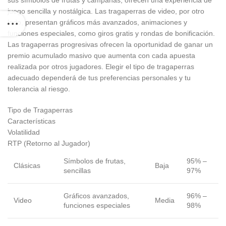
sus símbolos de frutas y campanas, ofrecen una experiencia de
juego sencilla y nostálgica. Las tragaperras de video, por otro
lado, presentan gráficos más avanzados, animaciones y
funciones especiales, como giros gratis y rondas de bonificación.
Las tragaperras progresivas ofrecen la oportunidad de ganar un
premio acumulado masivo que aumenta con cada apuesta
realizada por otros jugadores. Elegir el tipo de tragaperras
adecuado dependerá de tus preferencias personales y tu
tolerancia al riesgo.
Tipo de Tragaperras
Características
Volatilidad
RTP (Retorno al Jugador)
Símbolos de frutas,
95% –
Clásicas
Baja
sencillas
97%
Gráficos avanzados,
96% –
Video
Media
funciones especiales
98%