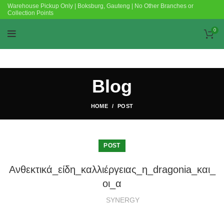
Warehouse Pickup Only | Boksburg, Gauteng | No Other Branches or
Collection Points
0
Blog
HOME
POST
POST
Ανθεκτικά_είδη_καλλιέργειας_η_dragonia_και_
οι_α
SYNERGY