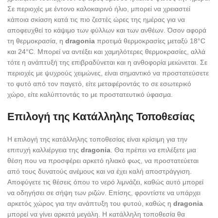
Σε περιοχές με έντονο καλοκαιρινό ήλιο, μπορεί να χρειαστεί
κάποια σκίαση κατά τις πιο ζεστές ώρες της ημέρας για να
αποφευχθεί το κάψιμο των φύλλων και των ανθέων. Όσον αφορά
τη θερμοκρασία, η
dragonia
προτιμά θερμοκρασίες μεταξύ 18°C
και 24°C. Μπορεί να αντέξει και χαμηλότερες θερμοκρασίες, αλλά
τότε η ανάπτυξή της επιβραδύνεται και η ανθοφορία μειώνεται. Σε
περιοχές με ψυχρούς χειμώνες, είναι σημαντικό να προστατεύσετε
το φυτό από τον παγετό, είτε μεταφέροντάς το σε εσωτερικό
χώρο, είτε καλύπτοντάς το με προστατευτικό ύφασμα.
Επιλογή της Κατάλληλης Τοποθεσίας
Η επιλογή της κατάλληλης τοποθεσίας είναι κρίσιμη για την
επιτυχή καλλιέργεια της
dragonia
. Θα πρέπει να επιλέξετε μια
θέση που να προσφέρει αρκετό ηλιακό φως, να προστατεύεται
από τους δυνατούς ανέμους και να έχει καλή αποστράγγιση.
Αποφύγετε τις θέσεις όπου το νερό λιμνάζει, καθώς αυτό μπορεί
να οδηγήσει σε σήψη των ριζών. Επίσης, φροντίστε να υπάρχει
αρκετός χώρος για την ανάπτυξη του φυτού, καθώς η
dragonia
μπορεί να γίνει αρκετά μεγάλη. Η κατάλληλη τοποθεσία θα