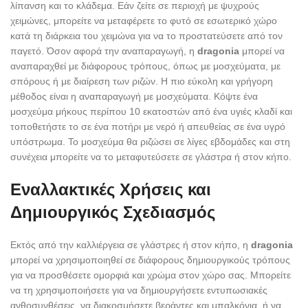
λίπανση και το κλάδεμα. Εάν ζείτε σε περιοχή με ψυχρούς
χειμώνες, μπορείτε να μεταφέρετε το φυτό σε εσωτερικό χώρο
κατά τη διάρκεια του χειμώνα για να το προστατεύσετε από τον
παγετό. Όσον αφορά την αναπαραγωγή, η
dragonia
μπορεί να
αναπαραχθεί με διάφορους τρόπους, όπως με μοσχεύματα, με
σπόρους ή με διαίρεση των ριζών. Η πιο εύκολη και γρήγορη
μέθοδος είναι η αναπαραγωγή με μοσχεύματα. Κόψτε ένα
μοσχεύμα μήκους περίπου 10 εκατοστών από ένα υγιές κλαδί και
τοποθετήστε το σε ένα ποτήρι με νερό ή απευθείας σε ένα υγρό
υπόστρωμα. Το μοσχεύμα θα ριζώσει σε λίγες εβδομάδες και στη
συνέχεια μπορείτε να το μεταφυτεύσετε σε γλάστρα ή στον κήπο.
Εναλλακτικές Χρήσεις και
Δημιουργικός Σχεδιασμός
Εκτός από την καλλιέργεια σε γλάστρες ή στον κήπο, η
dragonia
μπορεί να χρησιμοποιηθεί σε διάφορους δημιουργικούς τρόπους
για να προσθέσετε ομορφιά και χρώμα στον χώρο σας. Μπορείτε
να τη χρησιμοποιήσετε για να δημιουργήσετε εντυπωσιακές
ανθοσυνθέσεις, να διακοσμήσετε βεράντες και μπαλκόνια, ή να