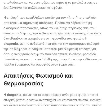
απολαύσεων και να μετατρέψει τον κήπο ή το μπαλκόνι σας σε
ένα ζωντανό και πολύχρωμο καταφύγιο.
Η επιλογή των κατάλληλων φυτών για τον κήπο ή το μπαλκόνι
σας είναι μια σημαντική απόφαση. Πρέπει να λάβετε υπόψη
διάφορους παράγοντες, όπως το κλίμα της περιοχής σας, τον
τύπο του εδάφους, την έκθεση στον ήλιο και το πόσο χρόνο είστε
διατεθειμένοι να αφιερώσετε στη φροντίδα των φυτών. Η
dragonia
, με την ανθεκτικότητά της και την προσαρμοστικότητά
της σε διάφορες συνθήκες, αποτελεί μια εξαιρετική επιλογή για
όσους αναζητούν ένα φυτό που δεν απαιτεί ιδιαίτερη φροντίδα.
Επιπλέον, τα εντυπωσιακά άνθη της μπορούν να προσθέσουν μια
πινελιά χρώματος και ομορφιάς στον χώρο σας.
Απαιτήσεις Φωτισμού και
Θερμοκρασίας
Η
dragonia
, όπως και τα περισσότερα ανθοφόρα φυτά, απαιτεί
επαρκή φωτισμό για να αναπτυχθεί και να ανθίσει σωστά. Ιδανικά,
χρειάζεται τουλάχιστον έξι ώρες άμεσου ηλιακού φωτός την ημέρα.