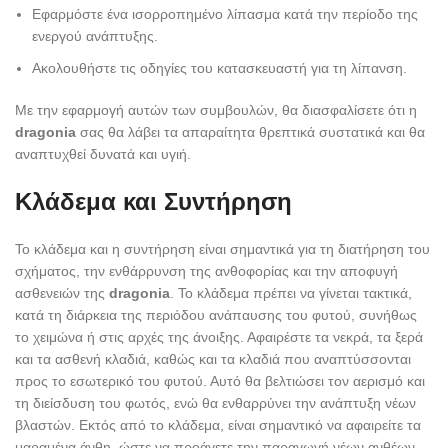
Εφαρμόστε ένα ισορροπημένο λίπασμα κατά την περίοδο της
ενεργού ανάπτυξης.
Ακολουθήστε τις οδηγίες του κατασκευαστή για τη λίπανση.
Με την εφαρμογή αυτών των συμβουλών, θα διασφαλίσετε ότι η
dragonia
σας θα λάβει τα απαραίτητα θρεπτικά συστατικά και θα
αναπτυχθεί δυνατά και υγιή.
Κλάδεμα και Συντήρηση
Το κλάδεμα και η συντήρηση είναι σημαντικά για τη διατήρηση του
σχήματος, την ενθάρρυνση της ανθοφορίας και την αποφυγή
ασθενειών της
dragonia
. Το κλάδεμα πρέπει να γίνεται τακτικά,
κατά τη διάρκεια της περιόδου ανάπαυσης του φυτού, συνήθως
το χειμώνα ή στις αρχές της άνοιξης. Αφαιρέστε τα νεκρά, τα ξερά
και τα ασθενή κλαδιά, καθώς και τα κλαδιά που αναπτύσσονται
προς το εσωτερικό του φυτού. Αυτό θα βελτιώσει τον αερισμό και
τη διείσδυση του φωτός, ενώ θα ενθαρρύνει την ανάπτυξη νέων
βλαστών. Εκτός από το κλάδεμα, είναι σημαντικό να αφαιρείτε τα
μαραμένα άνθη, ώστε να προάγετε την παραγωγή νέων ανθέων.