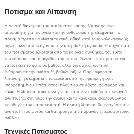
Ποτίσμα και Λίπανση
Η σωστή διαχείριση του ποτίσματος και της λίπανσης είναι
απαραίτητη για την υγεία και την ανθοφορία της
dragonia
. Το
πότισμα πρέπει να γίνεται τακτικά, ειδικά κατά τους καλοκαιρινούς
μήνες, αλλά αποφεύγοντας την υπερβολική υγρασία. Η συχνότητα
του ποτίσματος εξαρτάται από τις καιρικές συνθήκες, τον τύπο
του εδάφους και το μέγεθος του φυτού. Γενικά, είναι προτιμότερο
να ποτίζετε το φυτό σε βάθος, αλλά όχι συχνά, ώστε να
ενθαρρύνετε την ανάπτυξη βαθιών ριζών. Όσον αφορά τη
λίπανση, η
dragonia
επωφελείται από την εφαρμογή ενός
ισορροπημένου λιπάσματος, πλούσιου σε άζωτο, φώσφορο και
κάλιο. Η λίπανση πρέπει να γίνεται κατά την περίοδο της ενεργού
ανάπτυξης, συνήθως την άνοιξη και το καλοκαίρι, ακολουθώντας
τις οδηγίες του κατασκευαστή. Η σωστή λίπανση θα ενισχύσει την
ανάπτυξη του φυτού και θα προάγει την παραγωγή περισσότερων
ανθέων.
Τεχνικές Ποτίσματος