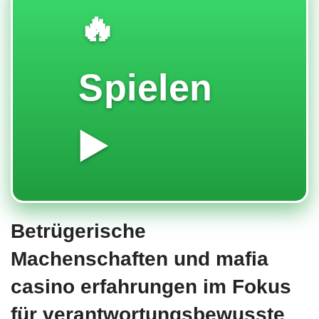
🔥
Spielen
▶️
Betrügerische
Machenschaften und mafia
casino erfahrungen im Fokus
für verantwortungsbewusste