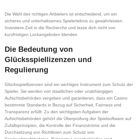
Die Wahl des richtigen Anbieters ist entscheidend, um ein
sicheres und unterhaltsames Spielerlebnis zu gewährleisten.
Investiere Zeit in die Recherche und lasse dich nicht von
kurzfristigen Lockangeboten blenden.
Die Bedeutung von
Glücksspiellizenzen und
Regulierung
Glücksspiellizenzen sind ein wichtiges Instrument zum Schutz der
Spieler. Sie werden von staatlichen oder unabhängigen
Aufsichtsbehörden vergeben und garantieren, dass ein Casino
bestimmte Standards in Bezug auf Sicherheit, Fairness und
Transparenz erfüllt. Zu den wichtigsten Aufgaben der
Aufsichtsbehörden gehört die Überprüfung der Spielsoftware auf
Zufallsprinzipien, die Kontrolle der Finanzströme und die
Durchsetzung von Richtlinien zum Schutz von