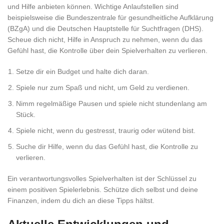
und Hilfe anbieten können. Wichtige Anlaufstellen sind
beispielsweise die Bundeszentrale für gesundheitliche Aufklärung
(BZgA) und die Deutschen Hauptstelle für Suchtfragen (DHS).
Scheue dich nicht, Hilfe in Anspruch zu nehmen, wenn du das
Gefühl hast, die Kontrolle über dein Spielverhalten zu verlieren.
Setze dir ein Budget und halte dich daran.
Spiele nur zum Spaß und nicht, um Geld zu verdienen.
Nimm regelmäßige Pausen und spiele nicht stundenlang am
Stück.
Spiele nicht, wenn du gestresst, traurig oder wütend bist.
Suche dir Hilfe, wenn du das Gefühl hast, die Kontrolle zu
verlieren.
Ein verantwortungsvolles Spielverhalten ist der Schlüssel zu
einem positiven Spielerlebnis. Schütze dich selbst und deine
Finanzen, indem du dich an diese Tipps hältst.