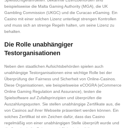
Spielsuchtgefährdeten. Bekannte Lizenzbehörden sind
beispielsweise die Malta Gaming Authority (MGA), die UK
Gambling Commission (UKGC) und die Curacao eGaming. Ein
Casino mit einer solchen Lizenz unterliegt strengen Kontrollen
und muss sich an strenge Regeln halten, um seine Lizenz zu
behalten.
Die Rolle unabhängiger
Testorganisationen
Neben den staatlichen Aufsichtsbehörden spielen auch
unabhängige Testorganisationen eine wichtige Rolle bei der
Überprüfung der Fairness und Sicherheit von Online-Casinos.
Diese Organisationen, wie beispielsweise eCOGRA (eCommerce
Online Gaming Regulation and Assurance), testen die
Spielsoftware auf Zufallsprinzipien und überprüfen die
Auszahlungsquoten. Sie stellen unabhängige Zertifikate aus, die
von Casinos auf ihrer Webseite präsentiert werden können. Ein
solches Zertifikat ist ein Zeichen dafür, dass das Casino
regelmäßig von einer unabhängigen Stelle überprüft wurde und