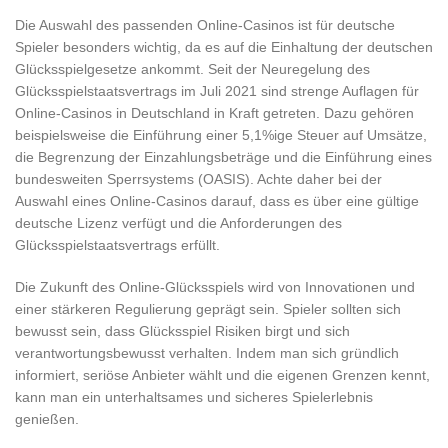
Die Auswahl des passenden Online-Casinos ist für deutsche
Spieler besonders wichtig, da es auf die Einhaltung der deutschen
Glücksspielgesetze ankommt. Seit der Neuregelung des
Glücksspielstaatsvertrags im Juli 2021 sind strenge Auflagen für
Online-Casinos in Deutschland in Kraft getreten. Dazu gehören
beispielsweise die Einführung einer 5,1%ige Steuer auf Umsätze,
die Begrenzung der Einzahlungsbeträge und die Einführung eines
bundesweiten Sperrsystems (OASIS). Achte daher bei der
Auswahl eines Online-Casinos darauf, dass es über eine gültige
deutsche Lizenz verfügt und die Anforderungen des
Glücksspielstaatsvertrags erfüllt.
Die Zukunft des Online-Glücksspiels wird von Innovationen und
einer stärkeren Regulierung geprägt sein. Spieler sollten sich
bewusst sein, dass Glücksspiel Risiken birgt und sich
verantwortungsbewusst verhalten. Indem man sich gründlich
informiert, seriöse Anbieter wählt und die eigenen Grenzen kennt,
kann man ein unterhaltsames und sicheres Spielerlebnis
genießen.