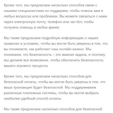
Кроме того, мы предлагаем несколько способов связи с
нашими специалистами по поддержке, чтобы помочь вам в
любых вопросах или проблемах. Вы можете связаться с нами
через электронную почту, телефон или чат-бот, чтобы
получить помощь в любое время.
Мы также предлагаем подробную информацию о наших
правилах и условиях, чтобы вы могли быть уверены в том, что
вы понимаете, как работает наш онлайн-казино. Мы
понимаем, что безопасность – это важная задача, и поэтому
мы делаем все возможное, чтобы обеспечить безопасность
вашего игрового процесса.
Кроме того, мы предлагаем несколько способов для
безопасной оплаты, чтобы вы могли быть уверены в том, что
ваша транзакция будет безопасной. Мы поддерживаем
различные платежные системы, чтобы вы могли выбрать
наиболее удобный способ оплаты.
Мы также предлагаем несколько способов для безопасной