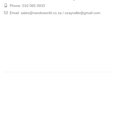
Phone: 010 065 0933
Email: sales@nandoworld.co.za / ozayrallie@gmail.com