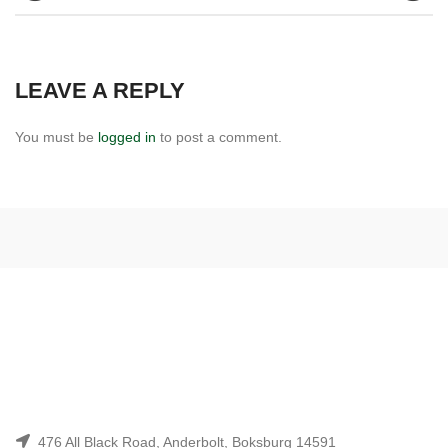
LEAVE A REPLY
You must be
logged in
to post a comment.
476 All Black Road, Anderbolt, Boksburg 14591