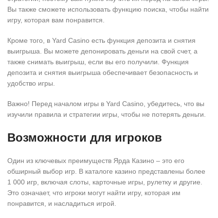
Вы также сможете использовать функцию поиска, чтобы найти
игру, которая вам понравится.
Кроме того, в Yard Casino есть функция депозита и снятия
выигрыша. Вы можете депонировать деньги на свой счет, а
также снимать выигрыш, если вы его получили. Функция
депозита и снятия выигрыша обеспечивает безопасность и
удобство игры.
Важно! Перед началом игры в Yard Casino, убедитесь, что вы
изучили правила и стратегии игры, чтобы не потерять деньги.
Возможности для игроков
Один из ключевых преимуществ Ярда Казино – это его
обширный выбор игр. В каталоге казино представлены более
1 000 игр, включая слоты, карточные игры, рулетку и другие.
Это означает, что игроки могут найти игру, которая им
понравится, и насладиться игрой.