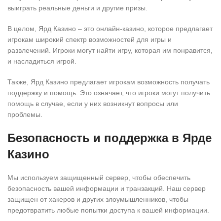
выиграть реальные деньги и другие призы.
В целом, Ярд Казино – это онлайн-казино, которое предлагает
игрокам широкий спектр возможностей для игры и
развлечений. Игроки могут найти игру, которая им понравится,
и насладиться игрой.
Также, Ярд Казино предлагает игрокам возможность получать
поддержку и помощь. Это означает, что игроки могут получить
помощь в случае, если у них возникнут вопросы или
проблемы.
Безопасность и поддержка в Ярде
Казино
Мы используем защищенный сервер, чтобы обеспечить
безопасность вашей информации и транзакций. Наш сервер
защищен от хакеров и других злоумышленников, чтобы
предотвратить любые попытки доступа к вашей информации.