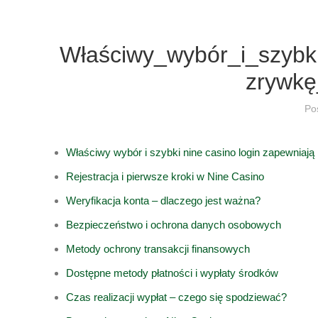
Właściwy_wybór_i_szybki
zrywk
Po
Właściwy wybór i szybki nine casino login zapewniaj
Rejestracja i pierwsze kroki w Nine Casino
Weryfikacja konta – dlaczego jest ważna?
Bezpieczeństwo i ochrona danych osobowych
Metody ochrony transakcji finansowych
Dostępne metody płatności i wypłaty środków
Czas realizacji wypłat – czego się spodziewać?