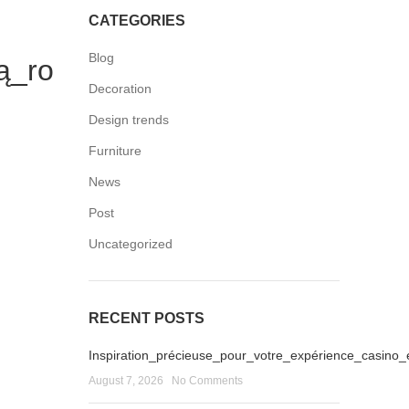
CATEGORIES
Blog
ą_ro
Decoration
Design trends
Furniture
News
Post
Uncategorized
RECENT POSTS
Inspiration_précieuse_pour_votre_expérience_casino_
August 7, 2026
No Comments