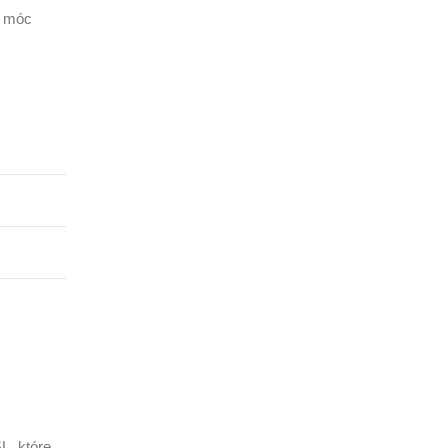
y móc
L, które