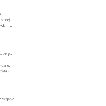
s
pełnej
awdzimy,
kich jak
ą
e dane,
zytu i
obieganie