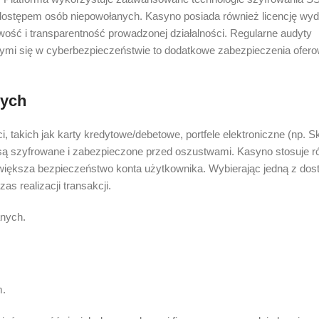
dostępem osób niepowołanych. Kasyno posiada również licencję wy
wość i transparentność prowadzonej działalności. Regularne audyty
cymi się w cyberbezpieczeństwie to dodatkowe zabezpieczenia ofer
wych
takich jak karty kredytowe/debetowe, portfele elektroniczne (np. Skr
 są szyfrowane i zabezpieczone przed oszustwami. Kasyno stosuje r
większa bezpieczeństwo konta użytkownika. Wybierając jedną z dos
s realizacji transakcji.
anych.
m.