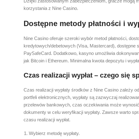
Dzięki zastosowanym zabezpieczeniom, gracze mogą mie
korzystania z Nine Casino.
Dostępne metody płatności i wy
Nine Casino oferuje szeroki wybór metod płatności, dos
kredytowych/debetowych (Visa, Mastercard), dostępne są r
PaySafeCard. Dodatkowo, kasyno umożliwia dokonywanie
jak Bitcoin i Ethereum. Minimalna kwota depozytu i wypł
Czas realizacji wypłat – czego się 
Czas realizacji wypłaty środków z Nine Casino zależy o
portfeli elektronicznych, wypłaty są zazwyczaj realizo
przelewów bankowych, czas oczekiwania może wynosić 
dokumenty w celu weryfikacji wypłaty. Zawsze warto sp
czasu realizacji wypłat.
Wybierz metodę wypłaty.