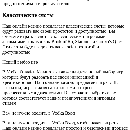
предпочтениям и игровым стилю.
Классические слоты
Наш онлайн казино предлагает классические слоты, которые
будут радовать вас своей простотой и доступностью. Вы
сможете играть в слоты с классическими игровыми
автоматами, такими как Book of Ra, Starburst и Gonzo’s Quest.
Эти слоты будут радовать вас своей простотой и
доступностью.
Новый выбор игр
В Vodka Онлайн Казино вы также найдете новый выбор игр,
которые будут радовать вас своей инновацией и
креативностью. Наш онлайн казино предлагает игры с 3D-
графикой, игры с живыми дилерами и игры с
прогрессивными джекпотами. Вы сможете выбрать игру,
которая соответствует вашим предпочтениям и игровым
стилем.
Вам не нужно входить в Vodka Вход
Вам не нужно входить в Vodka Вход, чтобы начать играть.
Наш онлайн казино предлагает простой и безопасный процесс