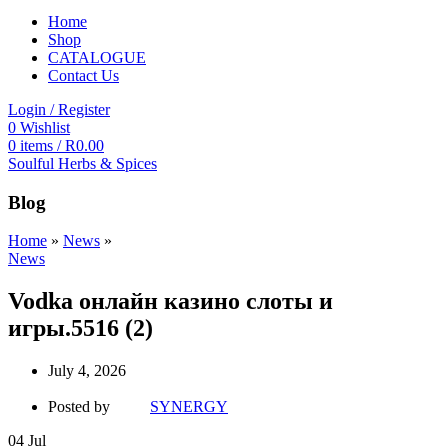
Home
Shop
CATALOGUE
Contact Us
Login / Register
0
Wishlist
0
items
/
R
0.00
Soulful Herbs & Spices
Blog
Home
»
News
»
News
Vodka онлайн казино слоты и
игры.5516 (2)
July 4, 2026
Posted by
SYNERGY
04
Jul