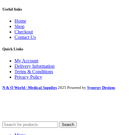
Useful links
Home
Shop
Checkout
Contact Us
Quick Links
My Account
Delivery Information
Terms & Conditions
Privacy Policy
N & O World - Medical Supplies
2025 Powered by
Synergy Designs
Search