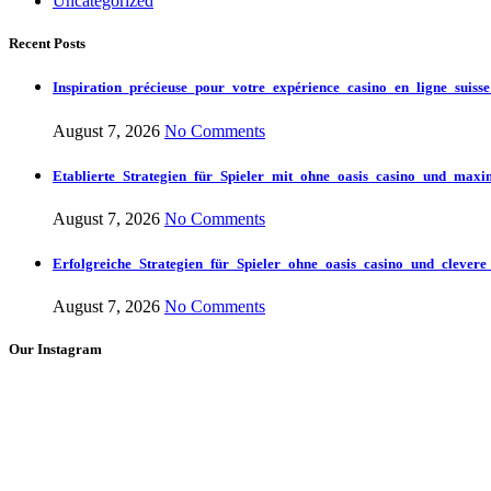
Uncategorized
Recent Posts
Inspiration_précieuse_pour_votre_expérience_casino_en_ligne_suiss
August 7, 2026
No Comments
Etablierte_Strategien_für_Spieler_mit_ohne_oasis_casino_und_max
August 7, 2026
No Comments
Erfolgreiche_Strategien_für_Spieler_ohne_oasis_casino_und_cleve
August 7, 2026
No Comments
Our Instagram