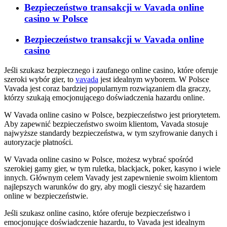
Bezpieczeństwo transakcji w Vavada online
casino w Polsce
Bezpieczeństwo transakcji w Vavada online
casino
Jeśli szukasz bezpiecznego i zaufanego online casino, które oferuje
szeroki wybór gier, to
vavada
jest idealnym wyborem. W Polsce
Vavada jest coraz bardziej popularnym rozwiązaniem dla graczy,
którzy szukają emocjonującego doświadczenia hazardu online.
W Vavada online casino w Polsce, bezpieczeństwo jest priorytetem.
Aby zapewnić bezpieczeństwo swoim klientom, Vavada stosuje
najwyższe standardy bezpieczeństwa, w tym szyfrowanie danych i
autoryzacje płatności.
W Vavada online casino w Polsce, możesz wybrać spośród
szerokiej gamy gier, w tym ruletka, blackjack, poker, kasyno i wiele
innych. Głównym celem Vavady jest zapewnienie swoim klientom
najlepszych warunków do gry, aby mogli cieszyć się hazardem
online w bezpieczeństwie.
Jeśli szukasz online casino, które oferuje bezpieczeństwo i
emocjonujące doświadczenie hazardu, to Vavada jest idealnym