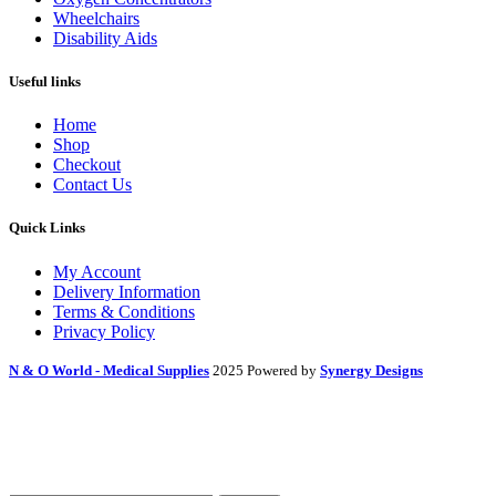
Wheelchairs
Disability Aids
Useful links
Home
Shop
Checkout
Contact Us
Quick Links
My Account
Delivery Information
Terms & Conditions
Privacy Policy
N & O World - Medical Supplies
2025 Powered by
Synergy Designs