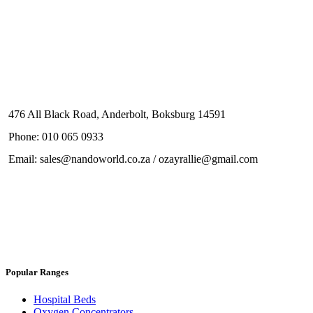
476 All Black Road, Anderbolt, Boksburg 14591
Phone: 010 065 0933
Email: sales@nandoworld.co.za / ozayrallie@gmail.com
Popular Ranges
Hospital Beds
Oxygen Concentrators