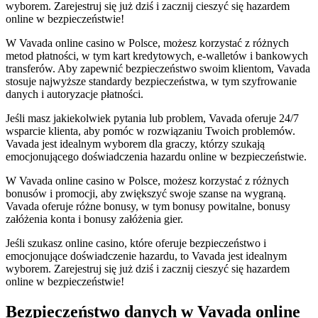
wyborem. Zarejestruj się już dziś i zacznij cieszyć się hazardem
online w bezpieczeństwie!
W Vavada online casino w Polsce, możesz korzystać z różnych
metod płatności, w tym kart kredytowych, e-walletów i bankowych
transferów. Aby zapewnić bezpieczeństwo swoim klientom, Vavada
stosuje najwyższe standardy bezpieczeństwa, w tym szyfrowanie
danych i autoryzacje płatności.
Jeśli masz jakiekolwiek pytania lub problem, Vavada oferuje 24/7
wsparcie klienta, aby pomóc w rozwiązaniu Twoich problemów.
Vavada jest idealnym wyborem dla graczy, którzy szukają
emocjonującego doświadczenia hazardu online w bezpieczeństwie.
W Vavada online casino w Polsce, możesz korzystać z różnych
bonusów i promocji, aby zwiększyć swoje szanse na wygraną.
Vavada oferuje różne bonusy, w tym bonusy powitalne, bonusy
załóżenia konta i bonusy załóżenia gier.
Jeśli szukasz online casino, które oferuje bezpieczeństwo i
emocjonujące doświadczenie hazardu, to Vavada jest idealnym
wyborem. Zarejestruj się już dziś i zacznij cieszyć się hazardem
online w bezpieczeństwie!
Bezpieczeństwo danych w Vavada online