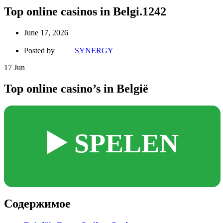
Top online casinos in Belgi.1242
June 17, 2026
Posted by
SYNERGY
17
Jun
Top online casino’s in België
▶️ SPELEN
Содержимое