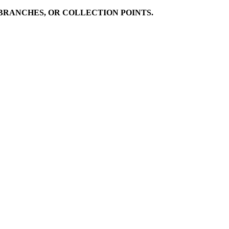
BRANCHES, OR COLLECTION POINTS.