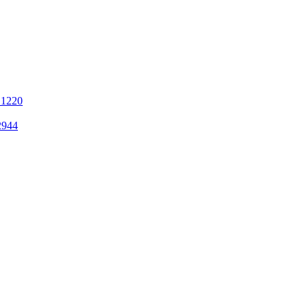
.1220
2944