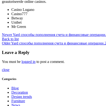
geautoriseerde online casinos.
Casino Lugano
Casino777
Betway
Unibet
Mr Green
Newer
Yard способы пополнения счета и финансовые операции
Back to list
Older
Yard способы пополнения счета и финансовые операции.
Leave a Reply
You must be
logged in
to post a comment.
close
Categories
Blog
Decoration
Design trends
Furniture
News