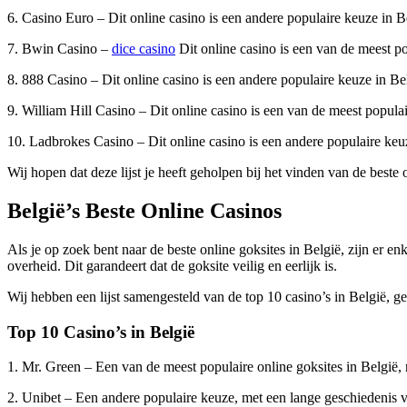
6. Casino Euro – Dit online casino is een andere populaire keuze in Be
7. Bwin Casino –
dice casino
Dit online casino is een van de meest pop
8. 888 Casino – Dit online casino is een andere populaire keuze in Bel
9. William Hill Casino – Dit online casino is een van de meest populair
10. Ladbrokes Casino – Dit online casino is een andere populaire keuze
Wij hopen dat deze lijst je heeft geholpen bij het vinden van de beste
België’s Beste Online Casinos
Als je op zoek bent naar de beste online goksites in België, zijn er e
overheid. Dit garandeert dat de goksite veilig en eerlijk is.
Wij hebben een lijst samengesteld van de top 10 casino’s in België, ge
Top 10 Casino’s in België
1. Mr. Green – Een van de meest populaire online goksites in België, 
2. Unibet – Een andere populaire keuze, met een lange geschiedenis van