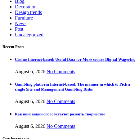
Blog
Decoration
Design trends
Furniture
News
Post
Uncategorized
Recent Posts
Casino Internet-based: Useful Data for More secure Digital Wagering
August 6, 2026
No Comments
Gambling platform Internet-based: The manner in which to Pick a
single Site and Management Gambling Risks
August 6, 2026
No Comments
Как инновации способствуют развить творчество
August 6, 2026
No Comments
Our Instagram