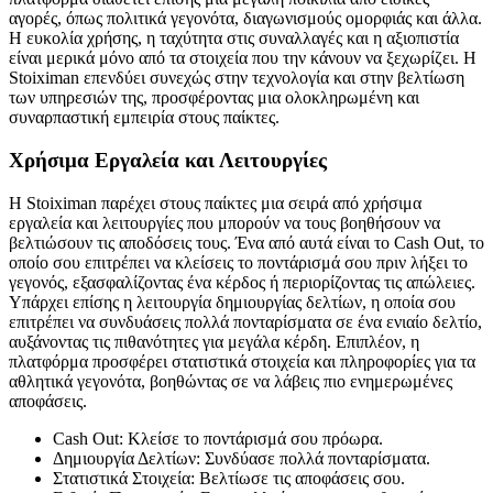
αγορές, όπως πολιτικά γεγονότα, διαγωνισμούς ομορφιάς και άλλα.
Η ευκολία χρήσης, η ταχύτητα στις συναλλαγές και η αξιοπιστία
είναι μερικά μόνο από τα στοιχεία που την κάνουν να ξεχωρίζει. Η
Stoiximan επενδύει συνεχώς στην τεχνολογία και στην βελτίωση
των υπηρεσιών της, προσφέροντας μια ολοκληρωμένη και
συναρπαστική εμπειρία στους παίκτες.
Χρήσιμα Εργαλεία και Λειτουργίες
Η Stoiximan παρέχει στους παίκτες μια σειρά από χρήσιμα
εργαλεία και λειτουργίες που μπορούν να τους βοηθήσουν να
βελτιώσουν τις αποδόσεις τους. Ένα από αυτά είναι το Cash Out, το
οποίο σου επιτρέπει να κλείσεις το ποντάρισμά σου πριν λήξει το
γεγονός, εξασφαλίζοντας ένα κέρδος ή περιορίζοντας τις απώλειες.
Υπάρχει επίσης η λειτουργία δημιουργίας δελτίων, η οποία σου
επιτρέπει να συνδυάσεις πολλά πονταρίσματα σε ένα ενιαίο δελτίο,
αυξάνοντας τις πιθανότητες για μεγάλα κέρδη. Επιπλέον, η
πλατφόρμα προσφέρει στατιστικά στοιχεία και πληροφορίες για τα
αθλητικά γεγονότα, βοηθώντας σε να λάβεις πιο ενημερωμένες
αποφάσεις.
Cash Out: Κλείσε το ποντάρισμά σου πρόωρα.
Δημιουργία Δελτίων: Συνδύασε πολλά πονταρίσματα.
Στατιστικά Στοιχεία: Βελτίωσε τις αποφάσεις σου.