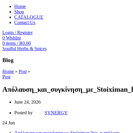
Home
Shop
CATALOGUE
Contact Us
Login / Register
0
Wishlist
0
items
/
R
0.00
Soulful Herbs & Spices
Blog
Home
»
Post
»
Post
Απόλαυση_και_συγκίνηση_με_Stoiximan_
June 24, 2026
Posted by
SYNERGY
24
Jun
Απόλαυση και συγκίνηση με Stoiximan live, η απόλυτη