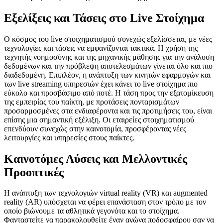
Εξελίξεις και Τάσεις στο Live Στοίχημα
Ο κόσμος του live στοιχηματισμού συνεχώς εξελίσσεται, με νέες
τεχνολογίες και τάσεις να εμφανίζονται τακτικά. Η χρήση της
τεχνητής νοημοσύνης και της μηχανικής μάθησης για την ανάλυση
δεδομένων και την πρόβλεψη αποτελεσμάτων γίνεται όλο και πιο
διαδεδομένη. Επιπλέον, η ανάπτυξη των κινητών εφαρμογών και
των live streaming υπηρεσιών έχει κάνει το live στοίχημα πιο
εύκολο και προσβάσιμο από ποτέ. Η τάση προς την εξατομίκευση
της εμπειρίας του παίκτη, με προτάσεις πονταρισμάτων
προσαρμοσμένες στα ενδιαφέροντα και τις προτιμήσεις του, είναι
επίσης μια σημαντική εξέλιξη. Οι εταιρείες στοιχηματισμού
επενδύουν συνεχώς στην καινοτομία, προσφέροντας νέες
λειτουργίες και υπηρεσίες στους παίκτες.
Καινοτόμες Λύσεις και Μελλοντικές
Προοπτικές
Η ανάπτυξη των τεχνολογιών virtual reality (VR) και augmented
reality (AR) υπόσχεται να φέρει επανάσταση στον τρόπο με τον
οποίο βιώνουμε τα αθλητικά γεγονότα και το στοίχημα.
Φανταστείτε να παρακολουθείτε έναν αγώνα ποδοσφαίρου σαν να