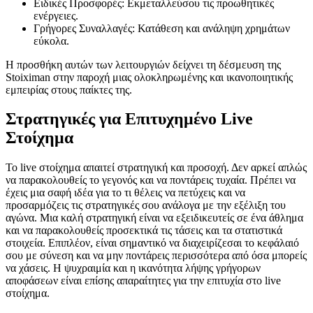
Ειδικές Προσφορές: Εκμεταλλεύσου τις προωθητικές
ενέργειες.
Γρήγορες Συναλλαγές: Κατάθεση και ανάληψη χρημάτων
εύκολα.
Η προσθήκη αυτών των λειτουργιών δείχνει τη δέσμευση της
Stoiximan στην παροχή μιας ολοκληρωμένης και ικανοποιητικής
εμπειρίας στους παίκτες της.
Στρατηγικές για Επιτυχημένο Live
Στοίχημα
Το live στοίχημα απαιτεί στρατηγική και προσοχή. Δεν αρκεί απλώς
να παρακολουθείς το γεγονός και να ποντάρεις τυχαία. Πρέπει να
έχεις μια σαφή ιδέα για το τι θέλεις να πετύχεις και να
προσαρμόζεις τις στρατηγικές σου ανάλογα με την εξέλιξη του
αγώνα. Μια καλή στρατηγική είναι να εξειδικευτείς σε ένα άθλημα
και να παρακολουθείς προσεκτικά τις τάσεις και τα στατιστικά
στοιχεία. Επιπλέον, είναι σημαντικό να διαχειρίζεσαι το κεφάλαιό
σου με σύνεση και να μην ποντάρεις περισσότερα από όσα μπορείς
να χάσεις. Η ψυχραιμία και η ικανότητα λήψης γρήγορων
αποφάσεων είναι επίσης απαραίτητες για την επιτυχία στο live
στοίχημα.