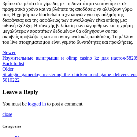
βρίσκεστε μέσα στο γήπεδο, με τη δυνατότητα να ποντάρετε σε
πραγματικό χρόνο και να βλέπετε τις αποδόσεις να αλλάζουν γύρω
σας. Η χρήση των blockchain τεχνολογιών για την αύξηση της
διαφάνειας και της ασφάλειας των συναλλαγών είναι επίσης μια
πιθανή εξέλιξη. Η συνεχής βελτίωση των αλγορίθμων και η χρήση
μεγαλύτερων ποσοτήτων δεδομένων θα οδηγήσουν σε πιο
ακριβείς προβλέψεις και πιο ανταγωνιστικές αποδόσεις. Το μέλλον
του live στοιχηματισμού είναι γεμάτο δυνατότητες και προκλήσεις.
Newer
Изумительные_выигрыши_и_olimp_casino_kz_для_настоя-5820
Back to list
Older
Strategic_gameplay_mastering_the_chicken_road_game_delivers_end
5010222
Leave a Reply
You must be
logged in
to post a comment.
close
Categories