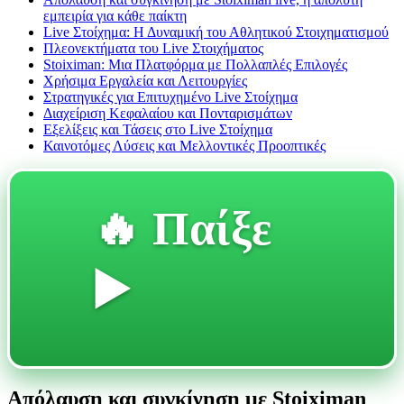
εμπειρία για κάθε παίκτη
Live Στοίχημα: Η Δυναμική του Αθλητικού Στοιχηματισμού
Πλεονεκτήματα του Live Στοιχήματος
Stoiximan: Μια Πλατφόρμα με Πολλαπλές Επιλογές
Χρήσιμα Εργαλεία και Λειτουργίες
Στρατηγικές για Επιτυχημένο Live Στοίχημα
Διαχείριση Κεφαλαίου και Πονταρισμάτων
Εξελίξεις και Τάσεις στο Live Στοίχημα
Καινοτόμες Λύσεις και Μελλοντικές Προοπτικές
🔥 Παίξε
▶️
Απόλαυση και συγκίνηση με Stoiximan