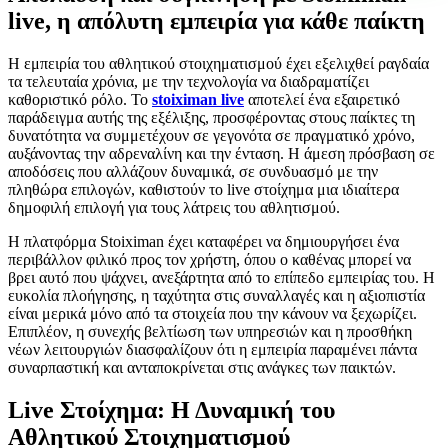
live, η απόλυτη εμπειρία για κάθε παίκτη
Η εμπειρία του αθλητικού στοιχηματισμού έχει εξελιχθεί ραγδαία
τα τελευταία χρόνια, με την τεχνολογία να διαδραματίζει
καθοριστικό ρόλο. Το
stoiximan live
αποτελεί ένα εξαιρετικό
παράδειγμα αυτής της εξέλιξης, προσφέροντας στους παίκτες τη
δυνατότητα να συμμετέχουν σε γεγονότα σε πραγματικό χρόνο,
αυξάνοντας την αδρεναλίνη και την ένταση. Η άμεση πρόσβαση σε
αποδόσεις που αλλάζουν δυναμικά, σε συνδυασμό με την
πληθώρα επιλογών, καθιστούν το live στοίχημα μια ιδιαίτερα
δημοφιλή επιλογή για τους λάτρεις του αθλητισμού.
Η πλατφόρμα Stoiximan έχει καταφέρει να δημιουργήσει ένα
περιβάλλον φιλικό προς τον χρήστη, όπου ο καθένας μπορεί να
βρει αυτό που ψάχνει, ανεξάρτητα από το επίπεδο εμπειρίας του. Η
ευκολία πλοήγησης, η ταχύτητα στις συναλλαγές και η αξιοπιστία
είναι μερικά μόνο από τα στοιχεία που την κάνουν να ξεχωρίζει.
Επιπλέον, η συνεχής βελτίωση των υπηρεσιών και η προσθήκη
νέων λειτουργιών διασφαλίζουν ότι η εμπειρία παραμένει πάντα
συναρπαστική και ανταποκρίνεται στις ανάγκες των παικτών.
Live Στοίχημα: Η Δυναμική του
Αθλητικού Στοιχηματισμού