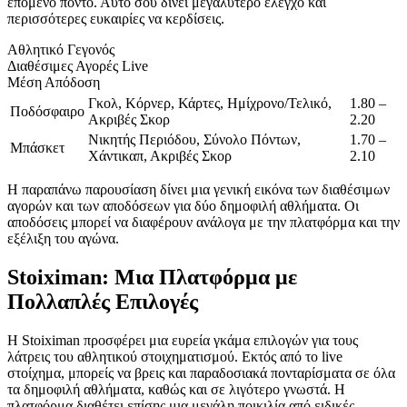
επόμενο πόντο. Αυτό σου δίνει μεγαλύτερο έλεγχο και
περισσότερες ευκαιρίες να κερδίσεις.
Αθλητικό Γεγονός
Διαθέσιμες Αγορές Live
Μέση Απόδοση
Γκολ, Κόρνερ, Κάρτες, Ημίχρονο/Τελικό,
1.80 –
Ποδόσφαιρο
Ακριβές Σκορ
2.20
Νικητής Περιόδου, Σύνολο Πόντων,
1.70 –
Μπάσκετ
Χάντικαπ, Ακριβές Σκορ
2.10
Η παραπάνω παρουσίαση δίνει μια γενική εικόνα των διαθέσιμων
αγορών και των αποδόσεων για δύο δημοφιλή αθλήματα. Οι
αποδόσεις μπορεί να διαφέρουν ανάλογα με την πλατφόρμα και την
εξέλιξη του αγώνα.
Stoiximan: Μια Πλατφόρμα με
Πολλαπλές Επιλογές
Η Stoiximan προσφέρει μια ευρεία γκάμα επιλογών για τους
λάτρεις του αθλητικού στοιχηματισμού. Εκτός από το live
στοίχημα, μπορείς να βρεις και παραδοσιακά πονταρίσματα σε όλα
τα δημοφιλή αθλήματα, καθώς και σε λιγότερο γνωστά. Η
πλατφόρμα διαθέτει επίσης μια μεγάλη ποικιλία από ειδικές