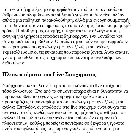
Το live στοίχημα έχει μεταμορφώσει τον τρόπο με τον οποίο οι
άνθρωποι απολαμβάνουν τα αθλητικά γεγονότα. Δεν είναι πλέον
απλώς μια παθητική παρακολούθηση, αλλά μια ενεργή συμμετοχή
με τη δυνατότητα να επηρεάσεις το αποτέλεσμα, έστω και με μικρό
τρόπο. Η αίσθηση της στιγμής, η ταχύτητα των αλλαγών και η
ανάγκη για γρήγορες αποφάσεις δημιουργούν ένα μοναδικό και
συναρπαστικό περιβάλλον. Οι παίκτες μπορούν να προσαρμόζουν
τις στρατηγικές τους ανάλογα με την εξέλιξη του αγώνα,
εκμεταλλευόμενοι τις ευκαιρίες που παρουσιάζονται. Αυτό απαιτεί
γνώση του αθλήματος, ψυχραιμία και ικανότητα ανάλυσης των
δεδομένων.
Πλεονεκτήματα του Live Στοιχήματος
Υπάρχουν πολλά πλεονεκτήματα που κάνουν το live στοίχημα
τόσο ελκυστικό. Ένα από τα σημαντικότερα είναι η δυνατότητα να
παρακολουθείς το γεγονός σε πραγματικό χρόνο και να
προσαρμόζεις τα πονταρίσματά σου ανάλογα με την εξέλιξη του
αγώνα. Επιπλέον, οι αποδόσεις στο live στοίχημα είναι συχνά πιο
ανταγωνιστικές, καθώς αντανακλούν τις τρέχουσες συνθήκες του
αγώνα. Η ποικιλία των επιλογών είναι επίσης ένα σημαντικό
πλεονέκτημα, καθώς μπορείς να ποντάρεις σε διάφορα γεγονότα
εντός του αγώνα, όπως το επόμενο γκολ, το επόμενο σετ ή το