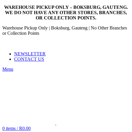
WAREHOUSE PICKUP ONLY – BOKSBURG, GAUTENG.
WE DO NOT HAVE ANY OTHER STORES, BRANCHES,
OR COLLECTION POINTS.
Warehouse Pickup Only | Boksburg, Gauteng | No Other Branches
or Collection Points
EMAIL: SALES@NANDOWORLD.CO.ZA
CALL US: 079 234 3486
NEWSLETTER
CONTACT US
Menu
0
items
/
R
0.00