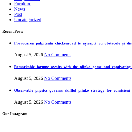
Furniture
News
Post
Uncategorized
Recent Posts
Provocarea_palpitantă_chickenroad_te_așteaptă_cu_obstacole_și_dis
August 5, 2026
No Comments
Remarkable_fortune_awaits_with_the_plinko_game_and_captivating_p
August 5, 2026
No Comments
Observable_physics_governs_skillful_plinko_strategy_for_consistent
August 5, 2026
No Comments
Our Instagram