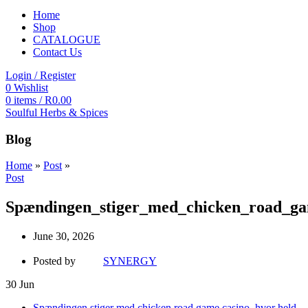
Home
Shop
CATALOGUE
Contact Us
Login / Register
0
Wishlist
0
items
/
R
0.00
Soulful Herbs & Spices
Blog
Home
»
Post
»
Post
Spændingen_stiger_med_chicken_road_ga
June 30, 2026
Posted by
SYNERGY
30
Jun
Spændingen stiger med chicken road game casino, hvor held