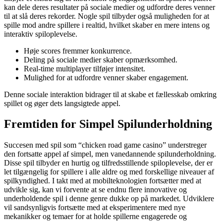
kan dele deres resultater på sociale medier og udfordre deres venner
til at slå deres rekorder. Nogle spil tilbyder også muligheden for at
spille mod andre spillere i realtid, hvilket skaber en mere intens og
interaktiv spiloplevelse.
Høje scores fremmer konkurrence.
Deling på sociale medier skaber opmærksomhed.
Real-time multiplayer tilføjer intensitet.
Mulighed for at udfordre venner skaber engagement.
Denne sociale interaktion bidrager til at skabe et fællesskab omkring
spillet og øger dets langsigtede appel.
Fremtiden for Simpel Spilunderholdning
Succesen med spil som “chicken road game casino” understreger
den fortsatte appel af simpel, men vanedannende spilunderholdning.
Disse spil tilbyder en hurtig og tilfredsstillende spiloplevelse, der er
let tilgængelig for spillere i alle aldre og med forskellige niveauer af
spilkyndighed. I takt med at mobilteknologien fortsætter med at
udvikle sig, kan vi forvente at se endnu flere innovative og
underholdende spil i denne genre dukke op på markedet. Udviklere
vil sandsynligvis fortsætte med at eksperimentere med nye
mekanikker og temaer for at holde spillerne engagerede og