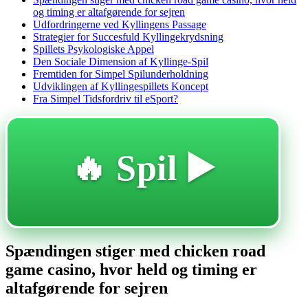
og timing er altafgørende for sejren
Udfordringerne ved Kyllingens Passage
Strategier for Succesfuld Kyllingekrydsning
Spillets Psykologiske Appel
Den Sociale Dimension af Kyllinge-Spil
Fremtiden for Simpel Spilunderholdning
Udviklingen af Kyllingespillets Koncept
Fra Simpel Tidsfordriv til eSport?
🔥 Spil ▶️
Spændingen stiger med chicken road
game casino, hvor held og timing er
altafgørende for sejren