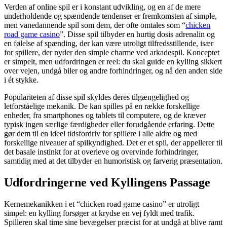
Verden af online spil er i konstant udvikling, og en af de mere
underholdende og spændende tendenser er fremkomsten af simple,
men vanedannende spil som dem, der ofte omtales som “
chicken
road game casino
”. Disse spil tilbyder en hurtig dosis adrenalin og
en følelse af spænding, der kan være utroligt tilfredsstillende, især
for spillere, der nyder den simple charme ved arkadespil. Konceptet
er simpelt, men udfordringen er reel: du skal guide en kylling sikkert
over vejen, undgå biler og andre forhindringer, og nå den anden side
i ét stykke.
Populariteten af disse spil skyldes deres tilgængelighed og
letforståelige mekanik. De kan spilles på en række forskellige
enheder, fra smartphones og tablets til computere, og de kræver
typisk ingen særlige færdigheder eller forudgående erfaring. Dette
gør dem til en ideel tidsfordriv for spillere i alle aldre og med
forskellige niveauer af spilkyndighed. Det er et spil, der appellerer til
det basale instinkt for at overleve og overvinde forhindringer,
samtidig med at det tilbyder en humoristisk og farverig præsentation.
Udfordringerne ved Kyllingens Passage
Kernemekanikken i et “chicken road game casino” er utroligt
simpel: en kylling forsøger at krydse en vej fyldt med trafik.
Spilleren skal time sine bevægelser præcist for at undgå at blive ramt