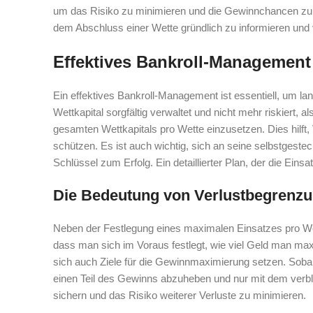
um das Risiko zu minimieren und die Gewinnchancen zu m
dem Abschluss einer Wette gründlich zu informieren und 
Effektives Bankroll-Management 
Ein effektives Bankroll-Management ist essentiell, um lan
Wettkapital sorgfältig verwaltet und nicht mehr riskiert, a
gesamten Wettkapitals pro Wette einzusetzen. Dies hilft
schützen. Es ist auch wichtig, sich an seine selbstgesteck
Schlüssel zum Erfolg. Ein detaillierter Plan, der die Einsa
Die Bedeutung von Verlustbegrenz
Neben der Festlegung eines maximalen Einsatzes pro Wett
dass man sich im Voraus festlegt, wie viel Geld man maxi
sich auch Ziele für die Gewinnmaximierung setzen. Soba
einen Teil des Gewinns abzuheben und nur mit dem verblei
sichern und das Risiko weiterer Verluste zu minimieren.