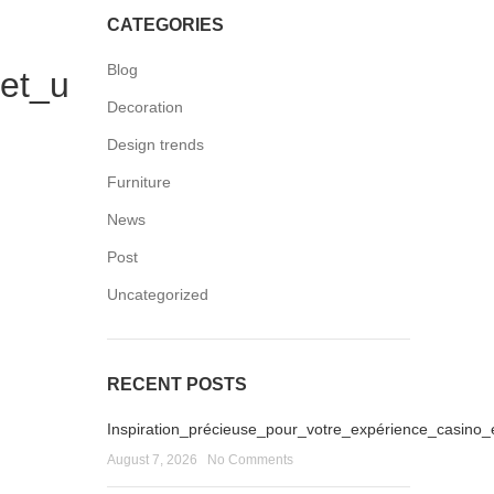
CATEGORIES
Blog
bet_u
Decoration
Design trends
Furniture
News
Post
Uncategorized
RECENT POSTS
Inspiration_précieuse_pour_votre_expérience_casino_
August 7, 2026
No Comments