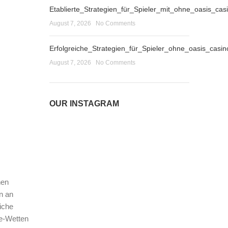
Etablierte_Strategien_für_Spieler_mit_ohne_oasis_
August 7, 2026
No Comments
Erfolgreiche_Strategien_für_Spieler_ohne_oasis_cas
August 7, 2026
No Comments
OUR INSTAGRAM
nen
n an
liche
ne-Wetten