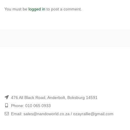
You must be
logged in
to post a comment.
476 All Black Road, Anderbolt, Boksburg 14591
Phone: 010 065 0933
Email: sales@nandoworld.co.za / ozayrallie@gmail.com