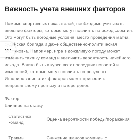
Важность учета внешних факторов
Помимо спортивных показателей, необходимо учитывать
внешние факторы, которые могут повлиять на исход события.
Это могут быть погодные условия, место проведения матча,
судейская бригада и даже общественно-политическая
обстановка. Например, игра в дождливую погоду может
изменить тактику команд и увеличить вероятность ничейного
исхода. Важно быть в курсе всех последних новостей и
изменений, которые могут повлиять на результат.
Игнорирование этих факторов может привести к
неправильному прогнозу и потере денег.
Фактор
Влияние на ставку
Статистика
Оценка вероятности победы/поражения
команд
Травмы
Снижение шансов команды с