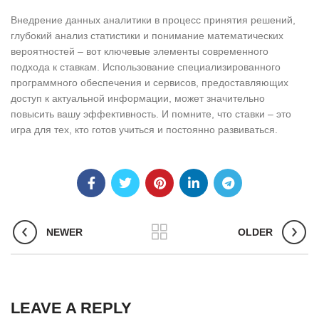
Внедрение данных аналитики в процесс принятия решений,
глубокий анализ статистики и понимание математических
вероятностей – вот ключевые элементы современного
подхода к ставкам. Использование специализированного
программного обеспечения и сервисов, предоставляющих
доступ к актуальной информации, может значительно
повысить вашу эффективность. И помните, что ставки – это
игра для тех, кто готов учиться и постоянно развиваться.
NEWER
OLDER
LEAVE A REPLY