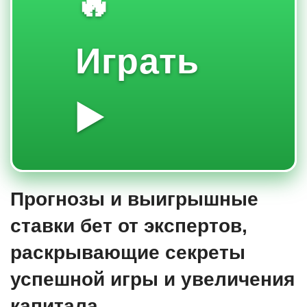
🔥
Играть
▶️
Прогнозы и выигрышные
ставки бет от экспертов,
раскрывающие секреты
успешной игры и увеличения
капитала