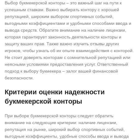
Выбор букмекерской конторы – это важный шаг на пути к
успешным ставкам. Важно выбирать контору с хорошей
репутацией, широким выбором спортивных событий,
выгодными коэффициентами и удобными способами ввода и
вывода средств. Обратите внимание на наличие лицензии,
которая гарантирует законность деятельности конторы и
защиту ваших прав. Также важно изучить отзывы других
игроков, чтобы узнать об их опыте взаимодействия с конторой.
Не стоит доверять конторам с сомнительной репутацией или
неясными условиями предоставления услуг. Ответственный
подход к выбору букмекера – залог вашей финансовой
безопасности.
Критерии оценки надежности
букмекерской конторы
При выборе букмекерской конторы следует обратить
внимание на следующие критерии: наличие лицензии,
репутация на рынке, широкий выбор спортивных событий,
выгодные коэффициенты, удобные способы ввода и вывода