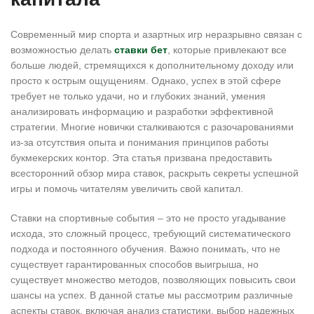
Современный мир спорта и азартных игр неразрывно связан с
возможностью делать
ставки бет
, которые привлекают все
больше людей, стремящихся к дополнительному доходу или
просто к острым ощущениям. Однако, успех в этой сфере
требует не только удачи, но и глубоких знаний, умения
анализировать информацию и разработки эффективной
стратегии. Многие новички сталкиваются с разочарованиями
из-за отсутствия опыта и понимания принципов работы
букмекерских контор. Эта статья призвана предоставить
всесторонний обзор мира ставок, раскрыть секреты успешной
игры и помочь читателям увеличить свой капитал.
Ставки на спортивные события – это не просто угадывание
исхода, это сложный процесс, требующий систематического
подхода и постоянного обучения. Важно понимать, что не
существует гарантированных способов выигрыша, но
существует множество методов, позволяющих повысить свои
шансы на успех. В данной статье мы рассмотрим различные
аспекты ставок, включая анализ статистики, выбор надежных