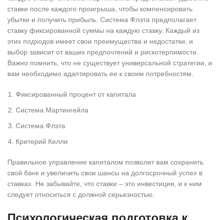
ставки после каждого проигрыша, чтобы компенсировать
убытки и получить прибыль. Система Флэта предполагает
ставку фиксированной суммы на каждую ставку. Каждый из
этих подходов имеет свои преимущества и недостатки, и
выбор зависит от ваших предпочтений и рискотерпимости.
Важно помнить, что не существует универсальной стратегии, и
вам необходимо адаптировать ее к своим потребностям.
Фиксированный процент от капитала
Система Мартингейла
Система Флэта
Критерий Келли
Правильное управление капиталом позволит вам сохранить
свой банк и увеличить свои шансы на долгосрочный успех в
ставках. Не забывайте, что ставки – это инвестиция, и к ним
следует относиться с должной серьезностью.
Психологическая подготовка к