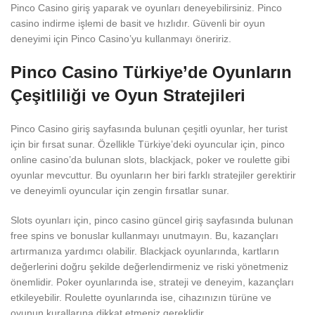
Pinco Casino giriş yaparak ve oyunları deneyebilirsiniz. Pinco
casino indirme işlemi de basit ve hızlıdır. Güvenli bir oyun
deneyimi için Pinco Casino’yu kullanmayı öneririz.
Pinco Casino Türkiye’de Oyunların
Çeşitliliği ve Oyun Stratejileri
Pinco Casino giriş sayfasında bulunan çeşitli oyunlar, her turist
için bir fırsat sunar. Özellikle Türkiye’deki oyuncular için, pinco
online casino’da bulunan slots, blackjack, poker ve roulette gibi
oyunlar mevcuttur. Bu oyunların her biri farklı stratejiler gerektirir
ve deneyimli oyuncular için zengin fırsatlar sunar.
Slots oyunları için, pinco casino güncel giriş sayfasında bulunan
free spins ve bonuslar kullanmayı unutmayın. Bu, kazançları
artırmanıza yardımcı olabilir. Blackjack oyunlarında, kartların
değerlerini doğru şekilde değerlendirmeniz ve riski yönetmeniz
önemlidir. Poker oyunlarında ise, strateji ve deneyim, kazançları
etkileyebilir. Roulette oyunlarında ise, cihazınızın türüne ve
oyunun kurallarına dikkat etmeniz gereklidir.