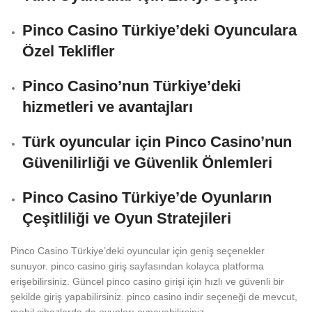
Pinco Casino Türkiye’deki Oyunculara
Özel Teklifler
Pinco Casino’nun Türkiye’deki
hizmetleri ve avantajları
Türk oyuncular için Pinco Casino’nun
Güvenilirliği ve Güvenlik Önlemleri
Pinco Casino Türkiye’de Oyunların
Çeşitliliği ve Oyun Stratejileri
Pinco Casino Türkiye’deki oyuncular için geniş seçenekler
sunuyor. pinco casino giriş sayfasından kolayca platforma
erişebilirsiniz. Güncel pinco casino girişi için hızlı ve güvenli bir
şekilde giriş yapabilirsiniz. pinco casino indir seçeneği de mevcut,