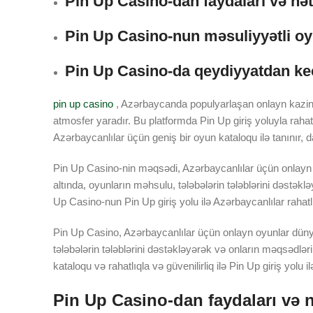
Pin Up Casino-dan faydaları və nət
Pin Up Casino-nun məsuliyyətli o
Pin Up Casino-da qeydiyyatdan ke
pin up casino
, Azərbaycanda populyarlaşan onlayn kazino
atmosfer yaradır. Bu platformda Pin Up giriş yoluyla raha
Azərbaycanlılar üçün geniş bir oyun kataloqu ilə tanınır, da
Pin Up Casino-nin məqsədi, Azərbaycanlılar üçün onlayn
altında, oyunların məhsulu, tələbələrin tələblərini dəstəkl
Up Casino-nun Pin Up giriş yolu ilə Azərbaycanlılar rahatlıq
Pin Up Casino, Azərbaycanlılar üçün onlayn oyunlar dünya
tələbələrin tələblərini dəstəkləyərək və onların məqsədlə
kataloqu və rahatlıqla və güvenilirliq ilə Pin Up giriş yolu 
Pin Up Casino-dan faydaları və n