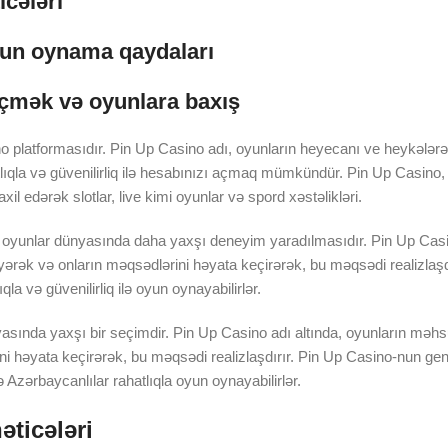
icələri
yun oynama qaydaları
çmək və oyunlara baxış
 platformasıdır. Pin Up Casino adı, oyunların heyecanı ve heykələrə
tlıqla və güvenilirliq ilə hesabınızı açmaq mümkündür. Pin Up Casino,
xil edərək slotlar, live kimi oyunlar və spord xəstəlikləri.
 oyunlar dünyasında daha yaxşı deneyim yaradılmasıdır. Pin Up Casi
əyərək və onların məqsədlərini həyata keçirərək, bu məqsədi realizlaşdı
la və güvenilirliq ilə oyun oynayabilirlər.
sında yaxşı bir seçimdir. Pin Up Casino adı altında, oyunların məhs
rini həyata keçirərək, bu məqsədi realizlaşdırır. Pin Up Casino-nun ge
ilə Azərbaycanlılar rahatlıqla oyun oynayabilirlər.
əticələri