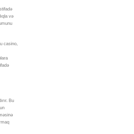
stifadə
ıqla və
urumunu
Bu casino,
lara
ifadə
ırır. Bu
nun
tməsinə
ırmaq