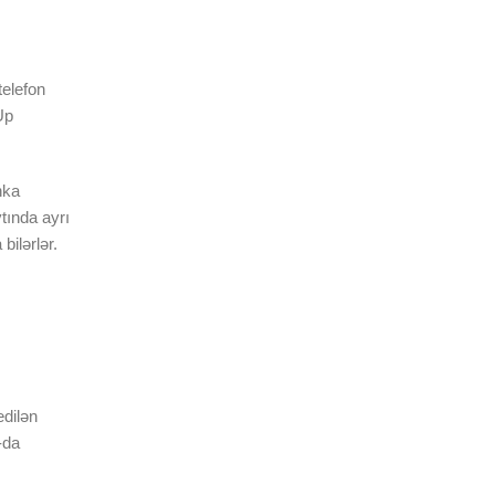
telefon
Up
nka
tında ayrı
bilərlər.
edilən
-da