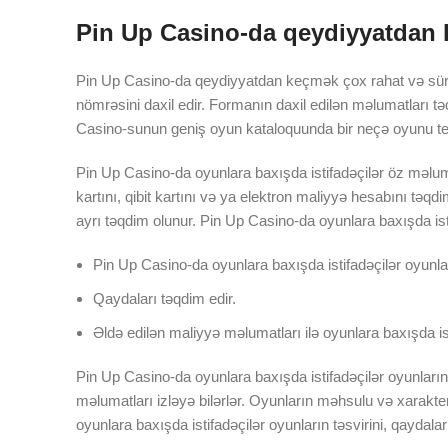
Pin Up Casino-da qeydiyyatdan 
Pin Up Casino-da qeydiyyatdan keçmək çox rahat və sürətli
nömrəsini daxil edir. Formanın daxil edilən məlumatları
Casino-sunun geniş oyun kataloquunda bir neçə oyunu tes
Pin Up Casino-da oyunlara baxışda istifadəçilər öz məlum
kartını, qibit kartını və ya elektron maliyyə hesabını təq
ayrı təqdim olunur. Pin Up Casino-da oyunlara baxışda istif
Pin Up Casino-da oyunlara baxışda istifadəçilər oyunları
Qaydaları təqdim edir.
Əldə edilən maliyyə məlumatları ilə oyunlara baxışda isti
Pin Up Casino-da oyunlara baxışda istifadəçilər oyunların
məlumatları izləyə bilərlər. Oyunların məhsulu və xarakte
oyunlara baxışda istifadəçilər oyunların təsvirini, qaydalar