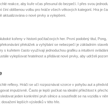
chlé reakce, aby kuře včas přesunul do bezpečí. I přes svou jednod
í činí oblíbenou volbu pro hráče všech věkových kategorií. Hra je ča
ě aktualizována o nové prvky a vylepšení.
luboké kořeny v historii počítačových her. První podobný titul, Pong, 
 překonávání překážek a vyhýbání se nebezpečí je základním stave
kuřetem často využívají jednoduchou grafiku a intuitivní ovládání,
ustále vylepšovat hratelnost a přidávat nové prvky, aby udrželi pozor
e
ychlé reflexy. Hráči se učí rozpoznávat vzorce v pohybu aut a předví
govat impulzivně. Často je lepší počkat na ideální příležitost k přech
sledovat jeden konkrétní pruh silnice a soustředit se na vozidla v ně
 dosažení lepších výsledků v této hře.