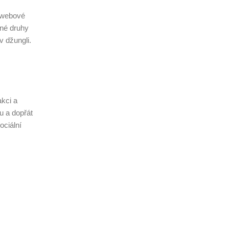
i webové
zné druhy
v džungli.
akci a
u a dopřát
ociální