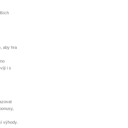
dších
, aby hra
dno
íjí i s
azovat
bonusy,
ší výhody.