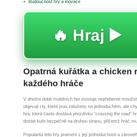
Budoucnost hry a inovace
🔥 Hraj ▶️
Opatrná kuřátka a chicken 
každého hráče
V dnešní době mobilních her existuje nepřeberné množství
objevují i ty, které jsou založeny na jednoduchém, ale c
hra, která často dostává přezdívku "crossing the road" hra
dostat kuře bezpečně na druhou stranu, přičemž hráč mu
Popularita této hry pramení z její jednoduchosti a zárove