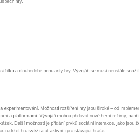
úspěch hry.
 zážitku a dlouhodobé popularity hry. Vývojáři se musí neustále snažit
 a experimentování. Možnosti rozšíření hry jsou široké – od impleme
mi hrami a platformami. Vývojáři mohou přidávat nové herní režimy, např
kážek. Další možností je přidání prvků sociální interakce, jako jsou ž
i udržet hru svěží a atraktivní i pro stávající hráče.