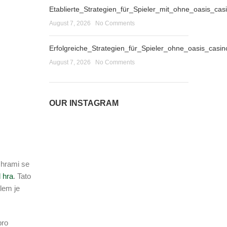
Etablierte_Strategien_für_Spieler_mit_ohne_oasis_
August 7, 2026
No Comments
Erfolgreiche_Strategien_für_Spieler_ohne_oasis_cas
August 7, 2026
No Comments
OUR INSTAGRAM
 hrami se
 hra
. Tato
ílem je
pro