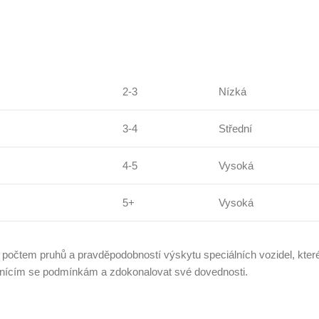
2-3
Nízká
3-4
Střední
4-5
Vysoká
5+
Vysoká
ut, počtem pruhů a pravděpodobností výskytu speciálních vozidel, kte
měnícím se podmínkám a zdokonalovat své dovednosti.