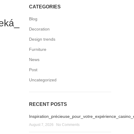
CATEGORIES
Blog
eká_
Decoration
Design trends
Furniture
News
Post
Uncategorized
RECENT POSTS
Inspiration_précieuse_pour_votre_expérience_casino_
August 7, 2026
No Comments