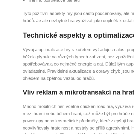
Trénink postřehové paměti
Tyto pozitivní aspekty hry jsou často podceňovány, ale 
hráčů. Je ale nezbytné hra využívat jako doplněk k ostatní
Technické aspekty a optimalizac
Vývoj a optimalizace hry s kuřetem vyžaduje znalost prog
běžela plynule na různých typech zařízení, bez zpoždění 
spotřebovávala co nejméně energie a dat. Důležitým aspek
ovladatelné. Pravidelné aktualizace a opravy chyb jsou ne
ohledem na zpětnou vazbu od hráčů.
Vliv reklam a mikrotransakcí na hra
Mnoho mobilních her, včetně chicken road hra, využívá 
mezi hrami nebo během hraní, což může být pro hráče ru
power-upy nebo kosmetické předměty, které zlepšují hrat
neovlivňovaly hratelnost a nestaly se příliš agresivními. 