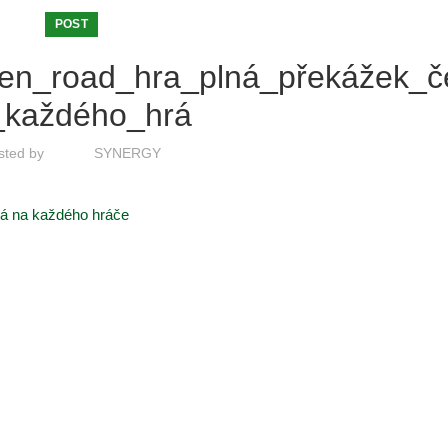
POST
ken_road_hra_plná_překážek_č
_každého_hrá
sted by
SYNERGY
ká na každého hráče