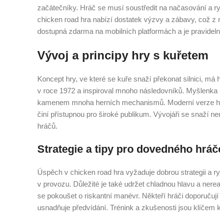
začátečníky. Hráč se musí soustředit na načasování a ry
chicken road hra nabízí dostatek výzvy a zábavy, což z n
dostupná zdarma na mobilních platformách a je pravideln
Vývoj a principy hry s kuřetem
Koncept hry, ve které se kuře snaží překonat silnici, má h
v roce 1972 a inspiroval mnoho následovníků. Myšlenka
kamenem mnoha herních mechanismů. Moderní verze hry s 
činí přístupnou pro široké publikum. Vývojáři se snaží ne
hráčů.
Strategie a tipy pro dovedného hráč
Úspěch v chicken road hra vyžaduje dobrou strategii a r
v provozu. Důležité je také udržet chladnou hlavu a nerea
se pokoušet o riskantní manévr. Někteří hráči doporučují 
usnadňuje předvídání. Trénink a zkušenosti jsou klíčem k