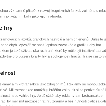
mohou významně přispět k rozvoji kognitivních funkcí, zejména u mla
m aktivitám, nikoliv jako jejich náhradu.
e hry
ramovacích jazyků, grafických nástrojů a herních enginů. Důležité je
nebo chyb. Vývojáři se snaží optimalizovat kód a grafiku, aby hra
tem je také uživatelské rozhraní, které by mělo být intuitivní a sna
zbytné pro udržení kvality hry a spokojenosti hráčů. Hra se často vyv
telnost
reklamy a mikrotransakce jako zdroj příjmů. Reklamy se mohou zobr
šivé. Mikrotransakce umožňují hráčům zakoupit si za peníze různé 
elnost nebo vzhled hry. Je důležité, aby reklamy a mikrotransakce
Hráči by měli mít možnost hrát hru zdarma a bez nutnosti platit za dal