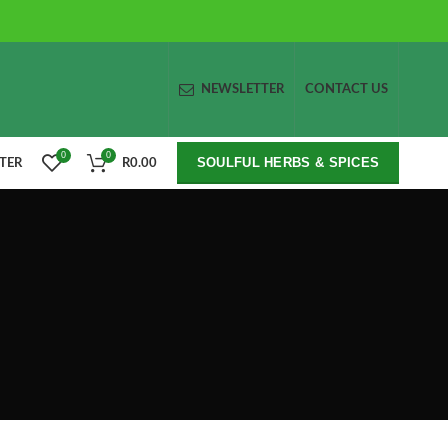
NEWSLETTER
CONTACT US
0
0
SOULFUL HERBS & SPICES
STER
R
0.00