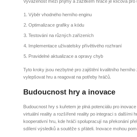
Vyváženost mezi příjmy a zážitkem hráče je klíčová pro 
Výběr vhodného herního enginu
Optimalizace grafiky a kódu
Testování na různých zařízeních
Implementace uživatelsky přívětivého rozhraní
Pravidelné aktualizace a opravy chyb
Tyto kroky jsou nezbytné pro zajištění kvalitního herního
vylepšovat hru a reagovat na potřeby hráčů.
Budoucnost hry a inovace
Budoucnost hry s kuřetem je plná potenciálu pro inovace
virtuální reality a rozšířené reality po integraci s další
kooperativní hru, kde hráči spolupracují na překonání pře
sdílení výsledků a soutěže s přáteli. Inovace mohou pomoc