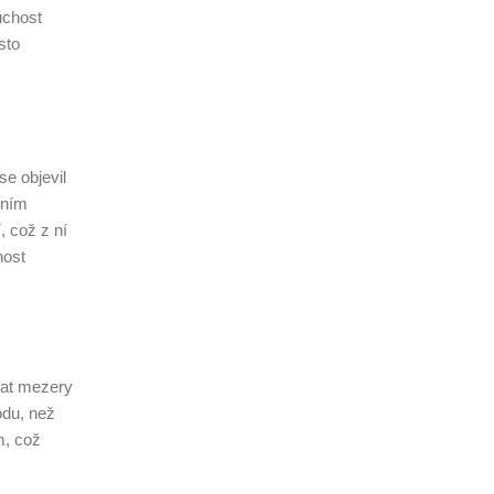
uchost
sto
se objevil
bním
 což z ní
nost
dat mezery
odu, než
m, což