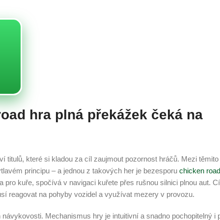
road hra plná překážek čeká na
 titulů, které si kladou za cíl zaujmout pozornost hráčů. Mezi těmito
hytlavém principu – a jednou z takových her je bezesporu
chicken road
 pro kuře, spočívá v navigaci kuřete přes rušnou silnici plnou aut. C
sí reagovat na pohyby vozidel a využívat mezery v provozu.
ň návykovosti. Mechanismus hry je intuitivní a snadno pochopitelný i 