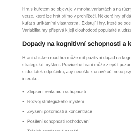
Hra s kuřetem se objevuje v mnoha variantách a na různý
verze, které lze hrát přímo v prohlížeči. Některé hry při
kuřat s unikátními vlastnostmi. Existují i hry, které se 
Variabilita hry přispívá k její dlouhodobé popularitě a ud
Dopady na kognitivní schopnosti a 
Hraní chicken road hra může mít pozitivní dopad na kogni
strategické myšlení. Pravidelné hraní může zlepšit pozorn
si dostatek odpočinku, aby nedošlo k únavě očí nebo psy
interakci.
Zlepšení reakčních schopností
Rozvoj strategického myšlení
Zvýšení pozornosti a koncentrace
Posílení schopnosti rozhodování