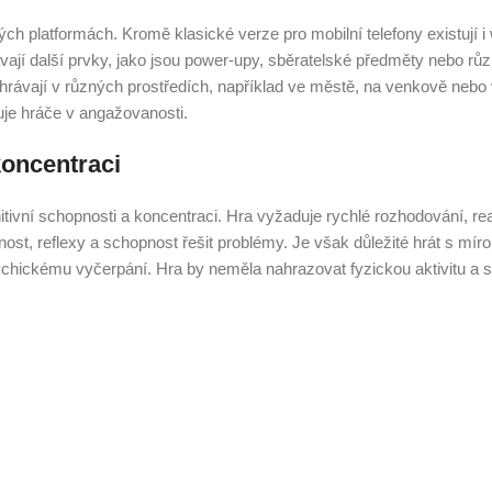
ch platformách. Kromě klasické verze pro mobilní telefony existují 
dávají další prvky, jako jsou power-upy, sběratelské předměty nebo rů
odehrávají v různých prostředích, například ve městě, na venkově nebo 
ržuje hráče v angažovanosti.
koncentraci
tivní schopnosti a koncentraci. Hra vyžaduje rychlé rozhodování, re
ost, reflexy a schopnost řešit problémy. Je však důležité hrát s míro
chickému vyčerpání. Hra by neměla nahrazovat fyzickou aktivitu a s