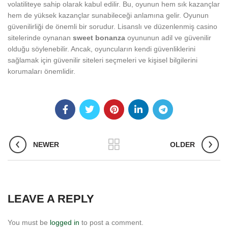
volatiliteye sahip olarak kabul edilir. Bu, oyunun hem sık kazançlar
hem de yüksek kazançlar sunabileceği anlamına gelir. Oyunun
güvenilirliği de önemli bir sorudur. Lisanslı ve düzenlenmiş casino
sitelerinde oynanan
sweet bonanza
oyununun adil ve güvenilir
olduğu söylenebilir. Ancak, oyuncuların kendi güvenliklerini
sağlamak için güvenilir siteleri seçmeleri ve kişisel bilgilerini
korumaları önemlidir.
NEWER
OLDER
LEAVE A REPLY
You must be
logged in
to post a comment.