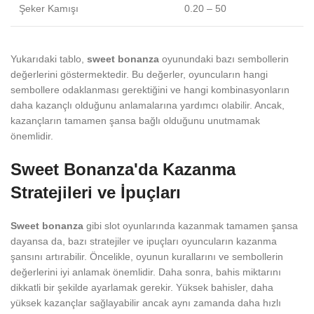
Şeker Kamışı
0.20 – 50
Yukarıdaki tablo,
sweet bonanza
oyunundaki bazı sembollerin
değerlerini göstermektedir. Bu değerler, oyuncuların hangi
sembollere odaklanması gerektiğini ve hangi kombinasyonların
daha kazançlı olduğunu anlamalarına yardımcı olabilir. Ancak,
kazançların tamamen şansa bağlı olduğunu unutmamak
önemlidir.
Sweet Bonanza'da Kazanma
Stratejileri ve İpuçları
Sweet bonanza
gibi slot oyunlarında kazanmak tamamen şansa
dayansa da, bazı stratejiler ve ipuçları oyuncuların kazanma
şansını artırabilir. Öncelikle, oyunun kurallarını ve sembollerin
değerlerini iyi anlamak önemlidir. Daha sonra, bahis miktarını
dikkatli bir şekilde ayarlamak gerekir. Yüksek bahisler, daha
yüksek kazançlar sağlayabilir ancak aynı zamanda daha hızlı