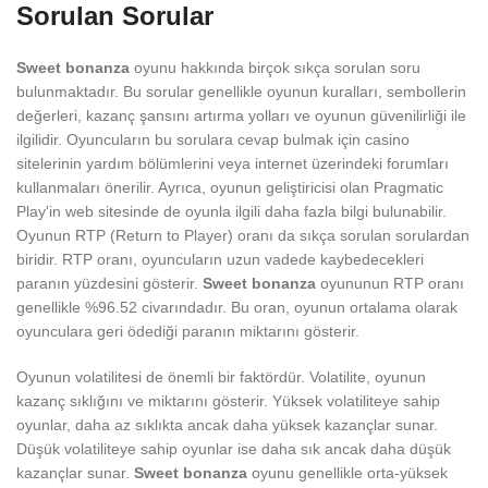
Sorulan Sorular
Sweet bonanza
oyunu hakkında birçok sıkça sorulan soru
bulunmaktadır. Bu sorular genellikle oyunun kuralları, sembollerin
değerleri, kazanç şansını artırma yolları ve oyunun güvenilirliği ile
ilgilidir. Oyuncuların bu sorulara cevap bulmak için casino
sitelerinin yardım bölümlerini veya internet üzerindeki forumları
kullanmaları önerilir. Ayrıca, oyunun geliştiricisi olan Pragmatic
Play'in web sitesinde de oyunla ilgili daha fazla bilgi bulunabilir.
Oyunun RTP (Return to Player) oranı da sıkça sorulan sorulardan
biridir. RTP oranı, oyuncuların uzun vadede kaybedecekleri
paranın yüzdesini gösterir.
Sweet bonanza
oyununun RTP oranı
genellikle %96.52 civarındadır. Bu oran, oyunun ortalama olarak
oyunculara geri ödediği paranın miktarını gösterir.
Oyunun volatilitesi de önemli bir faktördür. Volatilite, oyunun
kazanç sıklığını ve miktarını gösterir. Yüksek volatiliteye sahip
oyunlar, daha az sıklıkta ancak daha yüksek kazançlar sunar.
Düşük volatiliteye sahip oyunlar ise daha sık ancak daha düşük
kazançlar sunar.
Sweet bonanza
oyunu genellikle orta-yüksek