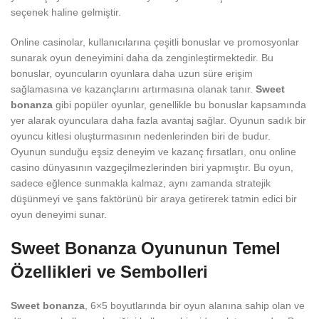
seçenek haline gelmiştir.
Online casinolar, kullanıcılarına çeşitli bonuslar ve promosyonlar
sunarak oyun deneyimini daha da zenginleştirmektedir. Bu
bonuslar, oyuncuların oyunlara daha uzun süre erişim
sağlamasına ve kazançlarını artırmasına olanak tanır.
Sweet
bonanza
gibi popüler oyunlar, genellikle bu bonuslar kapsamında
yer alarak oyunculara daha fazla avantaj sağlar. Oyunun sadık bir
oyuncu kitlesi oluşturmasının nedenlerinden biri de budur.
Oyunun sunduğu eşsiz deneyim ve kazanç fırsatları, onu online
casino dünyasının vazgeçilmezlerinden biri yapmıştır. Bu oyun,
sadece eğlence sunmakla kalmaz, aynı zamanda stratejik
düşünmeyi ve şans faktörünü bir araya getirerek tatmin edici bir
oyun deneyimi sunar.
Sweet Bonanza Oyununun Temel
Özellikleri ve Sembolleri
Sweet bonanza
, 6×5 boyutlarında bir oyun alanına sahip olan ve