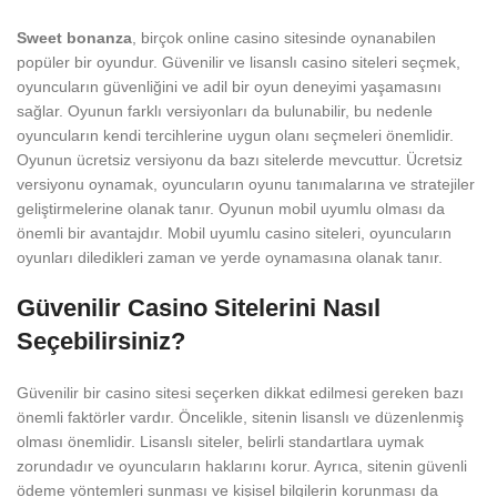
Sweet bonanza
, birçok online casino sitesinde oynanabilen
popüler bir oyundur. Güvenilir ve lisanslı casino siteleri seçmek,
oyuncuların güvenliğini ve adil bir oyun deneyimi yaşamasını
sağlar. Oyunun farklı versiyonları da bulunabilir, bu nedenle
oyuncuların kendi tercihlerine uygun olanı seçmeleri önemlidir.
Oyunun ücretsiz versiyonu da bazı sitelerde mevcuttur. Ücretsiz
versiyonu oynamak, oyuncuların oyunu tanımalarına ve stratejiler
geliştirmelerine olanak tanır. Oyunun mobil uyumlu olması da
önemli bir avantajdır. Mobil uyumlu casino siteleri, oyuncuların
oyunları diledikleri zaman ve yerde oynamasına olanak tanır.
Güvenilir Casino Sitelerini Nasıl
Seçebilirsiniz?
Güvenilir bir casino sitesi seçerken dikkat edilmesi gereken bazı
önemli faktörler vardır. Öncelikle, sitenin lisanslı ve düzenlenmiş
olması önemlidir. Lisanslı siteler, belirli standartlara uymak
zorundadır ve oyuncuların haklarını korur. Ayrıca, sitenin güvenli
ödeme yöntemleri sunması ve kişisel bilgilerin korunması da