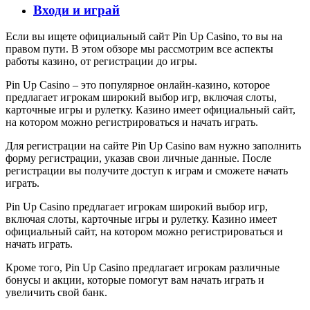
Входи и играй
Если вы ищете официальный сайт Pin Up Casino, то вы на
правом пути. В этом обзоре мы рассмотрим все аспекты
работы казино, от регистрации до игры.
Pin Up Casino – это популярное онлайн-казино, которое
предлагает игрокам широкий выбор игр, включая слоты,
карточные игры и рулетку. Казино имеет официальный сайт,
на котором можно регистрироваться и начать играть.
Для регистрации на сайте Pin Up Casino вам нужно заполнить
форму регистрации, указав свои личные данные. После
регистрации вы получите доступ к играм и сможете начать
играть.
Pin Up Casino предлагает игрокам широкий выбор игр,
включая слоты, карточные игры и рулетку. Казино имеет
официальный сайт, на котором можно регистрироваться и
начать играть.
Кроме того, Pin Up Casino предлагает игрокам различные
бонусы и акции, которые помогут вам начать играть и
увеличить свой банк.