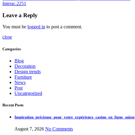
Interac.2251
Leave a Reply
You must be
logged in
to post a comment.
close
Categories
Blog
Decoration
Design trends
Furniture
News
Post
Uncategorized
Recent Posts
Inspiration_précieuse_pour_votre_expérience_casino_en_ligne_suiss
August 7, 2026
No Comments