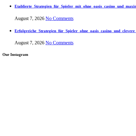
Etablierte_Strategien_für_Spieler_mit_ohne_oasis_casino_und_max
August 7, 2026
No Comments
Erfolgreiche_Strategien_für_Spieler_ohne_oasis_casino_und_cleve
August 7, 2026
No Comments
Our Instagram