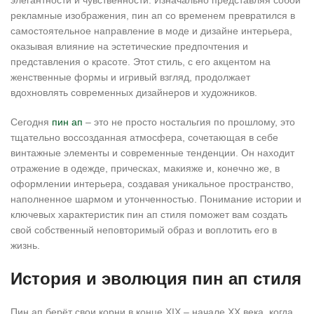
элегантности и чувственности. Изначально представляя собой
рекламные изображения, пин ап со временем превратился в
самостоятельное направление в моде и дизайне интерьера,
оказывая влияние на эстетические предпочтения и
представления о красоте. Этот стиль, с его акцентом на
женственные формы и игривый взгляд, продолжает
вдохновлять современных дизайнеров и художников.
Сегодня
пин ап
– это не просто ностальгия по прошлому, это
тщательно воссозданная атмосфера, сочетающая в себе
винтажные элементы и современные тенденции. Он находит
отражение в одежде, прическах, макияже и, конечно же, в
оформлении интерьера, создавая уникальное пространство,
наполненное шармом и утонченностью. Понимание истории и
ключевых характеристик пин ап стиля поможет вам создать
свой собственный неповторимый образ и воплотить его в
жизнь.
История и эволюция пин ап стиля
Пин ап берёт свои корни в конце XIX – начале XX века, когда