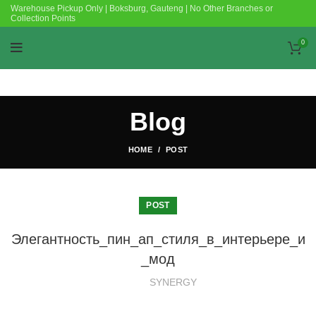
Warehouse Pickup Only | Boksburg, Gauteng | No Other Branches or
Collection Points
0
Blog
HOME
POST
POST
Элегантность_пин_ап_стиля_в_интерьере_и
_мод
SYNERGY