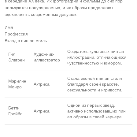
в середине XX века. Их фотографии и фильмы до сих пор
пользуются популярностью, и их образы продолжают
вдохновлять современных девушек.
Имя
Профессия
Вклад в пин ап стиль
Создатель культовых пин ап
Гил
Художник-
иллюстраций, отличающихся
Элвгрен
иллюстратор
чувственностью и юмором.
Стала иконой пин ап стиля
Мэрилин
Актриса
благодаря своей красоте,
Монро
сексуальности и игривости.
Одной из первых звезд,
Бетти
Актриса
активно использовавших пин
Грейбл
ап образы в своей карьере.