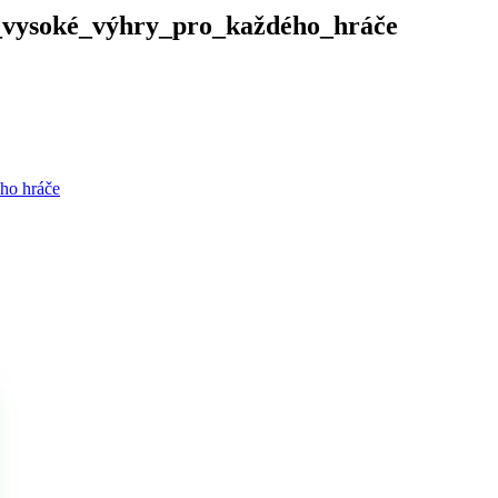
_vysoké_výhry_pro_každého_hráče
ého hráče