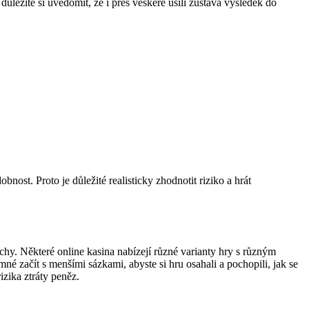
důležité si uvědomit, že i přes veškeré úsilí zůstává výsledek do
nost. Proto je důležité realisticky zhodnotit riziko a hrát
lochy. Některé online kasina nabízejí různé varianty hry s různým
mné začít s menšími sázkami, abyste si hru osahali a pochopili, jak se
zika ztráty peněz.