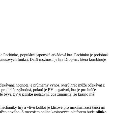
ch je Pachinko, populární japonská arkádová hra. Pachinko je podobná
bonusových funkcí. Další možností je hra Drop'em, která kombinuje
). Očekávaná hodnota je průměrný výnos, který hráč může očekávat z
 pro hráče výhodná, pokud je EV negativní, hra je pro hráče
litě bývá EV u
plinko
negativní, což znamená, že kasino má
 mechaniky hry a vlivu kolíků je klíčové pro maximalizaci šancí na
ají něco nového. S rozvojem online kasinových platforem bude
plinko