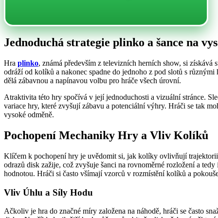
Jednoduchá strategie plinko a šance na vy
Hra
plinko
, známá především z televizních herních show, si získává st
odráží od kolíků a nakonec spadne do jednoho z pod slotů s různými h
dělá zábavnou a napínavou volbu pro hráče všech úrovní.
Atraktivita této hry spočívá v její jednoduchosti a vizuální stránce. S
variace hry, které zvyšují zábavu a potenciální výhry. Hráči se tak mo
vysoké odměně.
Pochopení Mechaniky Hry a Vliv Kolíků
Klíčem k pochopení hry je uvědomit si, jak kolíky ovlivňují trajektori
odrazů disk zažije, což zvyšuje šanci na rovnoměrné rozložení a tedy i
hodnotou. Hráči si často všímají vzorců v rozmístění kolíků a pokouše
Vliv Úhlu a Síly Hodu
Ačkoliv je hra do značné míry založena na náhodě, hráči se často snaž