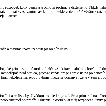
ný rozpočet, kolik peněz jste ochotni prohrát, a držte se ho. Nikdy nehaz
ztráty dohnat zvyšováním sázek – to obvykle vede k ještě větším ztrátám
dejte pomoc.
eněz a maximalizovat zábavu při hraní
plinko
.
ogické principy, které mohou hráče vést k iracionálnímu chování. Jedním
amozřejmě není pravda, protože každá hra je nezávislá na předchozích. Da
áč několikrát za sebou vyhraje, může se domnívat, že je v sérii a bu
ionální a realistický. Uvědomte si, že hra je založena primárně na náh
ebo frustrací po prohře. Důležité je dodržovat svůj rozpočet a limity pr