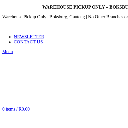
WAREHOUSE PICKUP ONLY – BOKSBU
Warehouse Pickup Only | Boksburg, Gauteng | No Other Branches or 
EMAIL: SALES@NANDOWORLD.CO.ZA
CALL US: 079 234 3486
NEWSLETTER
CONTACT US
Menu
0
items
/
R
0.00