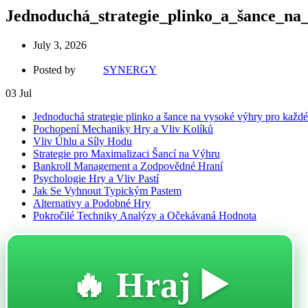
Jednoduchá_strategie_plinko_a_šance_na
July 3, 2026
Posted by
SYNERGY
03
Jul
Jednoduchá strategie plinko a šance na vysoké výhry pro každ
Pochopení Mechaniky Hry a Vliv Kolíků
Vliv Úhlu a Síly Hodu
Strategie pro Maximalizaci Šancí na Výhru
Bankroll Management a Zodpovědné Hraní
Psychologie Hry a Vliv Pastí
Jak Se Vyhnout Typickým Pastem
Alternativy a Podobné Hry
Pokročilé Techniky Analýzy a Očekávaná Hodnota
🔥 Hraj ▶️