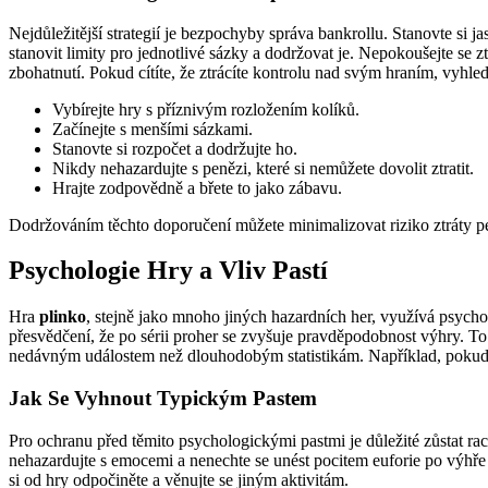
Nejdůležitější strategií je bezpochyby správa bankrollu. Stanovte si jas
stanovit limity pro jednotlivé sázky a dodržovat je. Nepokoušejte se 
zbohatnutí. Pokud cítíte, že ztrácíte kontrolu nad svým hraním, vyhle
Vybírejte hry s příznivým rozložením kolíků.
Začínejte s menšími sázkami.
Stanovte si rozpočet a dodržujte ho.
Nikdy nehazardujte s penězi, které si nemůžete dovolit ztratit.
Hrajte zodpovědně a břete to jako zábavu.
Dodržováním těchto doporučení můžete minimalizovat riziko ztráty p
Psychologie Hry a Vliv Pastí
Hra
plinko
, stejně jako mnoho jiných hazardních her, využívá psychol
přesvědčení, že po sérii proher se zvyšuje pravděpodobnost výhry. To s
nedávným událostem než dlouhodobým statistikám. Například, pokud hr
Jak Se Vyhnout Typickým Pastem
Pro ochranu před těmito psychologickými pastmi je důležité zůstat rac
nehazardujte s emocemi a nenechte se unést pocitem euforie po výhře n
si od hry odpočiněte a věnujte se jiným aktivitám.