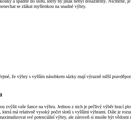
kolíky a spadne do slotu, který by jinak nebyl dosažitelný. Nicméně, je 
 nenechat se zlákat myšlenkou na snadné výhry.
zřejmé, že výhry s vyšším násobkem sázky mají výrazně nižší pravděpodob
u
mohou zvýšit vaše šance na výhru. Jednou z nich je pečlivý výběr hrací p
u, která má relativně vysoký počet slotů s vyššími výhrami. Dále je rozu
imalizovat své potenciální výhry, ale zároveň si musíte být vědomi ri