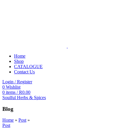
Home
Shop
CATALOGUE
Contact Us
Login / Register
0
Wishlist
0
items
/
R
0.00
Soulful Herbs & Spices
Blog
Home
»
Post
»
Post