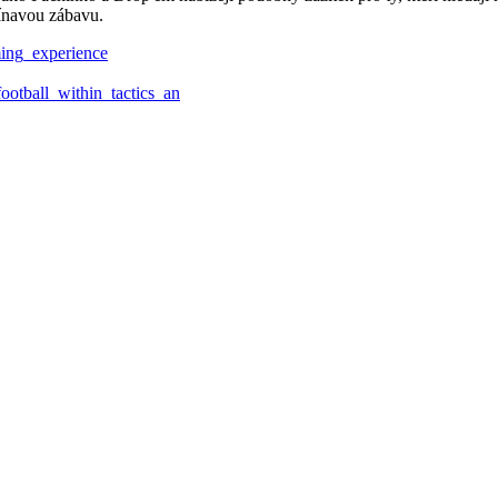
pínavou zábavu.
ming_experience
otball_within_tactics_an