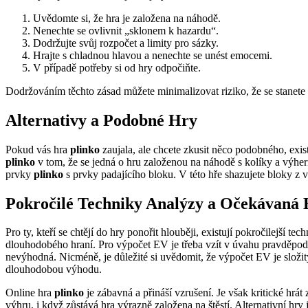
Uvědomte si, že hra je založena na náhodě.
Nenechte se ovlivnit „sklonem k hazardu“.
Dodržujte svůj rozpočet a limity pro sázky.
Hrajte s chladnou hlavou a nenechte se unést emocemi.
V případě potřeby si od hry odpočiňte.
Dodržováním těchto zásad můžete minimalizovat riziko, že se stanete
Alternativy a Podobné Hry
Pokud vás hra
plinko
zaujala, ale chcete zkusit něco podobného, exis
plinko
v tom, že se jedná o hru založenou na náhodě s kolíky a výhe
prvky
plinko
s prvky padajícího bloku. V této hře shazujete bloky z v
Pokročilé Techniky Analýzy a Očekávaná
Pro ty, kteří se chtějí do hry ponořit hlouběji, existují pokročilejš
dlouhodobého hraní. Pro výpočet EV je třeba vzít v úvahu pravděpodob
nevýhodná. Nicméně, je důležité si uvědomit, že výpočet EV je složi
dlouhodobou výhodu.
Online hra
plinko
je zábavná a přináší vzrušení. Je však kritické hrá
výhru, i když zůstává hra výrazně založena na štěstí. Alternativní h