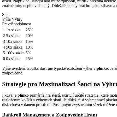
disku. Například, silnější hod může způsobit, že disk překoná některé 
značné míry nepředvídatelný. Důležité je tedy brát hru jako zábavu a
Slot
Výše Výhry
Pravděpodobnost
1
1x sázka
25%
2
5x sázka
20%
3
10x sázka
15%
4
50x sázka
10%
5
100x sázka
5%
6
0x sázka
25%
Výše uvedená tabulka ilustruje typické rozložení výher v
plinko
. Je 
zodpovědně.
Strategie pro Maximalizaci Šancí na Výhr
I když je
plinko
primárně hra štěstí, existují určité strategie, které 
rozložením kolíků a výherních slotů. Je důležité si vybrat hrací ploch
disk chová v daném prostředí. Postupným zvyšováním sázek můžete max
Bankroll Management a Zodpovědné Hraní