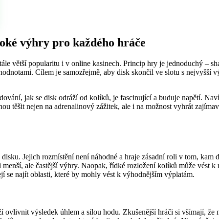
soké výhry pro každého hráče
ále větší popularitu i v online kasinech. Princip hry je jednoduchý – sha
odnotami. Cílem je samozřejmě, aby disk skončil ve slotu s nejvyšší výh
ledování, jak se disk odráží od kolíků, je fascinující a buduje napětí. N
hou těšit nejen na adrenalinový zážitek, ale i na možnost vyhrát zajíma
i disku. Jejich rozmístění není náhodné a hraje zásadní roli v tom, kam
 menší, ale častější výhry. Naopak, řídké rozložení kolíků může vést k 
jí se najít oblasti, které by mohly vést k výhodnějším výplatám.
í ovlivnit výsledek úhlem a silou hodu. Zkušenější hráči si všímají, ž