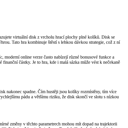
zujete virtuální disk z vrcholu hrací plochy plné kolíků. Disk se
rou. Tato hra kombinuje štěstí s lehkou dávkou strategie, což z ní
avíc, moderní online verze často nabízejí různé bonusové funkce a
vé finanční částky. Je to hra, kde i malá sázka může vést k nečekaně
 disk nakonec spadne. Čím hustěji jsou kolíky rozmístěny, tím více
rychlejšímu pádu a většímu riziku, že disk skončí ve slotu s nízkou
e mírné změny v těchto parametrech mohou mít dopad na trajektorii