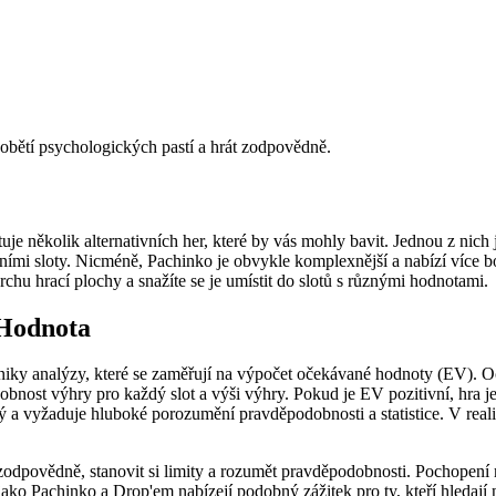
 obětí psychologických pastí a hrát zodpovědně.
tuje několik alternativních her, které by vás mohly bavit. Jednou z ni
rními sloty. Nicméně, Pachinko je obvykle komplexnější a nabízí více 
rchu hrací plochy a snažíte se je umístit do slotů s různými hodnotami.
 Hodnota
í techniky analýzy, které se zaměřují na výpočet očekávané hodnoty (EV
nost výhry pro každý slot a výši výhry. Pokud je EV pozitivní, hra je
tý a vyžaduje hluboké porozumění pravděpodobnosti a statistice. V rea
t zodpovědně, stanovit si limity a rozumět pravděpodobnosti. Pochopení
ry jako Pachinko a Drop'em nabízejí podobný zážitek pro ty, kteří hled