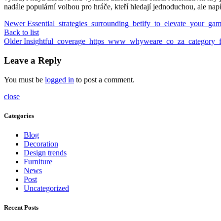
nadále populární volbou pro hráče, kteří hledají jednoduchou, ale na
Newer
Essential_strategies_surrounding_betify_to_elevate_your_ga
Back to list
Older
Insightful_coverage_https_www_whyweare_co_za_category_fo
Leave a Reply
You must be
logged in
to post a comment.
close
Categories
Blog
Decoration
Design trends
Furniture
News
Post
Uncategorized
Recent Posts