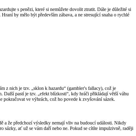
ardujte s penězi, které si nemůžete dovolit ztratit. Dále je důležité si
. Hraní by mělo být především zábava, a ne stresující snaha o rychlé
 z nich je tzv. „sklon k hazardu“ (gambler's fallacy), což je
lší pastí je tzv. „efekt blízkosti“, kdy hráči přikládají větší váhu
de pokračovat ve výhrách, což ho povede k zvyšování sázek.
odě a že předchozí výsledky nemají vliv na budoucí události. Nikdy
o sázky, ať už se vám daří nebo ne. Pokud se cítíte impulzivně, raději