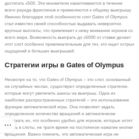
достигать х500. Эти множители накапливаются в течение
всего раунда фриспинов и применяются к общему выигрышу.
Именно благодаря этой особенности слот Gates of Olympus
стал известен своей способностью выдавать невероятно
крупные выплаты, что привлекает к нему внимание игроков со
всего мира. Возможность выиграть до х5000 от ставки делает
этот слот особенно привлекательным для тех, кто ищет острых
ощущений и больших выигрышей.
Стратегии игры в Gates of Olympus
Несмотря на то, что Gates of Olympus – это слот, основанный
на случайных числах, существуют определенные стратегии,
которые могут увеличить шансы на выигрыш. Одна из
наиболее распространенных стратегий – это использование
функции автоматической игры. Она позволяет задать
определенное количество вращений и автоматически
запускать их, что особенно удобно для игроков, которые хотят
играть в слоты, не тратя время на постоянное нажатие кнопки
вращения. Важно помнить, что автоматическая игра не