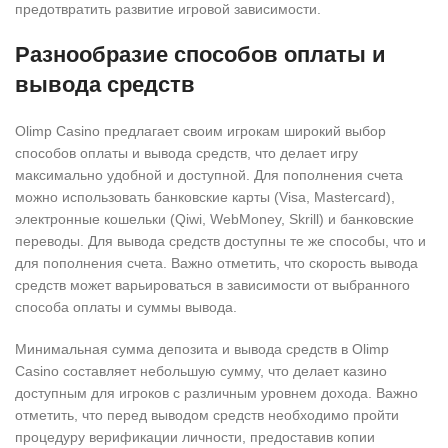
предотвратить развитие игровой зависимости.
Разнообразие способов оплаты и
вывода средств
Olimp Casino предлагает своим игрокам широкий выбор
способов оплаты и вывода средств, что делает игру
максимально удобной и доступной. Для пополнения счета
можно использовать банковские карты (Visa, Mastercard),
электронные кошельки (Qiwi, WebMoney, Skrill) и банковские
переводы. Для вывода средств доступны те же способы, что и
для пополнения счета. Важно отметить, что скорость вывода
средств может варьироваться в зависимости от выбранного
способа оплаты и суммы вывода.
Минимальная сумма депозита и вывода средств в Olimp
Casino составляет небольшую сумму, что делает казино
доступным для игроков с различным уровнем дохода. Важно
отметить, что перед выводом средств необходимо пройти
процедуру верификации личности, предоставив копии