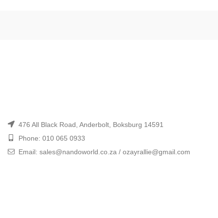
476 All Black Road, Anderbolt, Boksburg 14591
Phone: 010 065 0933
Email: sales@nandoworld.co.za / ozayrallie@gmail.com