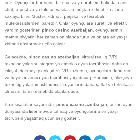
edir. Oyunçular hər hansı bir sual və ya problem halında, canlı
chat, e-poçt və ya telefon vasitəsilə müştəri xidməti ilə əlaqə
saxlaya bilər. Müştəri xidməti, peşəkar və təcrübəli
mütəxəssislərdən ibarətdir. Onlar oyunçulara sürətli və effektiv
yardım göstərirlər.
pinco casino azerbaijan
, oyunçularının
məmnuniyyətini hər zaman ön planda tutur və onlara ən yaxşı
xidməti göstərmək üçün çalışır.
Gələcəkdə,
pinco casino azerbaijan
, virtual reallıq (VR)
texnologiyalarını inteqrasiya etməklə oyun təcrübəsini daha da
inkişaf etdirməyi planlaşdırır. VR kazinosu, oyunçulara daha real
və həyəcanverici oyun təcrübəsi yaşadacaq. Həmçinin, blokçeyn
texnologiyalarının istifadəsi ilə oyunların daha şəffaf və təhlükəsiz
olmasını təmin etmək də planlardadır.
Bu inkişafatlar sayəsində,
pinco casino azerbaijan
, online oyun
dünyasında lider mövqe tutmaq və oyunçularına ən yaxşı
təcrübəni yaşatmaq üçün səy göstərir.