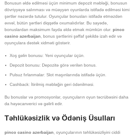
Bonusun əldə edilməsi üçün minimum depozit məbləği, bonusun
dövriyyəyə salınması və müəyyən oyunlarda istifadə edilməsi kimi
şərtlər nəzərdə tutulur. Oyunçular bonusları istifadə etməzdən
əvvəl, bütün şərtləri diqqətlə oxumalıdırlar. Bu sayədə,
bonuslardan maksimum fayda əldə etmək mümkün olur.
pinco
casino azerbaijan
, bonus şərtlərini şəffaf şəkildə izah edir və
oyunçulara dəstək xidməti göstərir.
Xoş gəlin bonusu: Yeni oyunçular üçün.
Depozit bonusu: Depozitə görə verilən bonus.
Pulsuz fırlanmalar: Slot maşınlarında istifadə üçün.
Cashback: İtirilmiş məbləğin geri ödənilməsi.
Bu bonuslar və promosyonlar, oyunçuların oyun təcrübəsini daha
da həyəcanverici və gəlirli edir.
Təhlükəsizlik və Ödəniş Üsulları
pinco casino azerbaijan
, oyunçularının təhlükəsizliyini ciddi