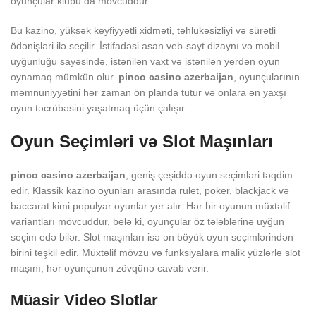
oyunçular klubu da mövcuddur.
Bu kazino, yüksək keyfiyyətli xidməti, təhlükəsizliyi və sürətli
ödənişləri ilə seçilir. İstifadəsi asan veb-sayt dizaynı və mobil
uyğunluğu sayəsində, istənilən vaxt və istənilən yerdən oyun
oynamaq mümkün olur.
pinco casino azerbaijan
, oyunçularının
məmnuniyyətini hər zaman ön planda tutur və onlara ən yaxşı
oyun təcrübəsini yaşatmaq üçün çalışır.
Oyun Seçimləri və Slot Maşınları
pinco casino azerbaijan
, geniş çeşiddə oyun seçimləri təqdim
edir. Klassik kazino oyunları arasında rulet, poker, blackjack və
baccarat kimi populyar oyunlar yer alır. Hər bir oyunun müxtəlif
variantları mövcuddur, belə ki, oyunçular öz tələblərinə uyğun
seçim edə bilər. Slot maşınları isə ən böyük oyun seçimlərindən
birini təşkil edir. Müxtəlif mövzu və funksiyalara malik yüzlərlə slot
maşını, hər oyunçunun zövqünə cavab verir.
Müasir Video Slotlar