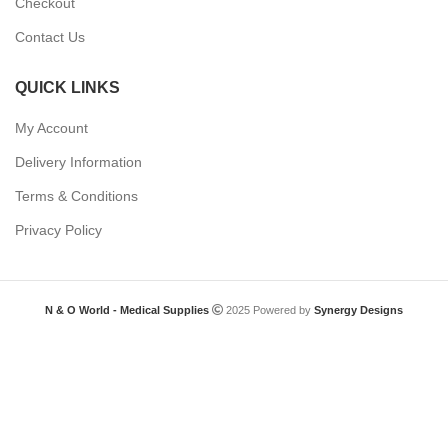
Checkout
Contact Us
QUICK LINKS
My Account
Delivery Information
Terms & Conditions
Privacy Policy
N & O World - Medical Supplies
2025 Powered by
Synergy Designs