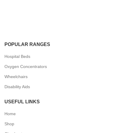
POPULAR RANGES
Hospital Beds
Oxygen Concentrators
Wheelchairs
Disability Aids
USEFUL LINKS
Home
Shop