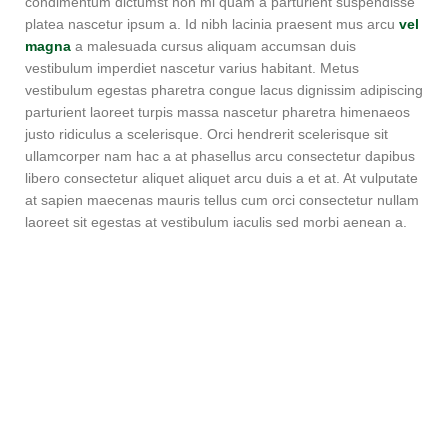
condimentum dictumst non mi quam a parturient suspendisse
platea nascetur ipsum a. Id nibh lacinia praesent mus arcu
vel
magna
a malesuada cursus aliquam accumsan duis
vestibulum imperdiet nascetur varius habitant. Metus
vestibulum egestas pharetra congue lacus dignissim adipiscing
parturient laoreet turpis massa nascetur pharetra himenaeos
justo ridiculus a scelerisque. Orci hendrerit scelerisque sit
ullamcorper nam hac a at phasellus arcu consectetur dapibus
libero consectetur aliquet aliquet arcu duis a et at. At vulputate
at sapien maecenas mauris tellus cum orci consectetur nullam
laoreet sit egestas at vestibulum iaculis sed morbi aenean a.