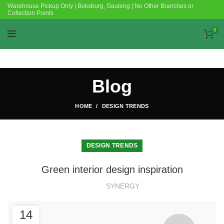
Warehouse Pickup Only | Boksburg, Gauteng | No Other Branches or
Collection Points
0
Blog
HOME
DESIGN TRENDS
DESIGN TRENDS
Green interior design inspiration
SYNERGY
14