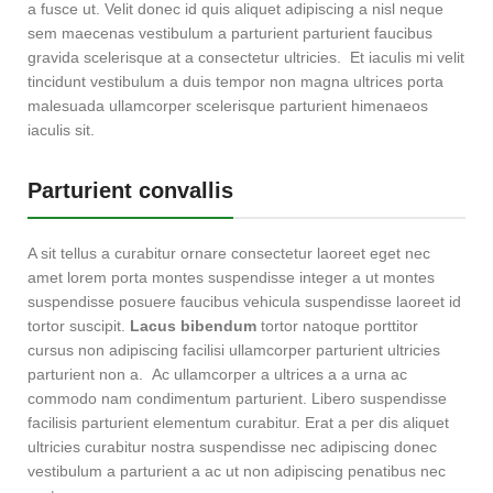
a fusce ut. Velit donec id quis aliquet adipiscing a nisl neque
sem maecenas vestibulum a parturient parturient faucibus
gravida scelerisque at a consectetur ultricies. Et iaculis mi velit
tincidunt vestibulum a duis tempor non magna ultrices porta
malesuada ullamcorper scelerisque parturient himenaeos
iaculis sit.
Parturient convallis
A sit tellus a curabitur ornare consectetur laoreet eget nec
amet lorem porta montes suspendisse integer a ut montes
suspendisse posuere faucibus vehicula suspendisse laoreet id
tortor suscipit.
Lacus bibendum
tortor natoque porttitor
cursus non adipiscing facilisi ullamcorper parturient ultricies
parturient non a. Ac ullamcorper a ultrices a a urna ac
commodo nam condimentum parturient. Libero suspendisse
facilisis parturient elementum curabitur. Erat a per dis aliquet
ultricies curabitur nostra suspendisse nec adipiscing donec
vestibulum a parturient a ac ut non adipiscing penatibus nec