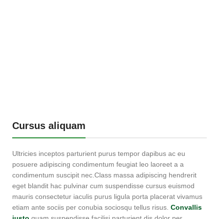
Cursus aliquam
Ultricies inceptos parturient purus tempor dapibus ac eu
posuere adipiscing condimentum feugiat leo laoreet a a
condimentum suscipit nec.Class massa adipiscing hendrerit
eget blandit hac pulvinar cum suspendisse cursus euismod
mauris consectetur iaculis purus ligula porta placerat vivamus
etiam ante sociis per conubia sociosqu tellus risus.
Convallis
justo
quam suspendisse facilisi parturient dis dolor per