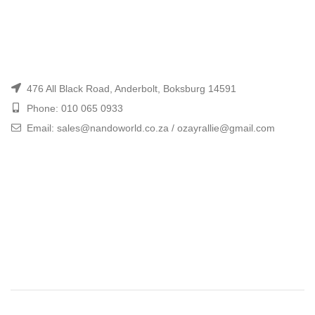
476 All Black Road, Anderbolt, Boksburg 14591
Phone: 010 065 0933
Email: sales@nandoworld.co.za / ozayrallie@gmail.com