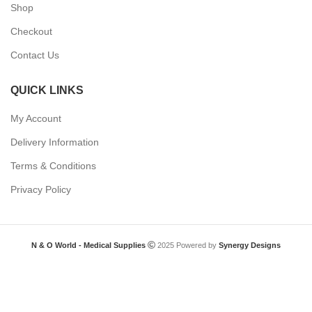
Shop
Checkout
Contact Us
QUICK LINKS
My Account
Delivery Information
Terms & Conditions
Privacy Policy
N & O World - Medical Supplies
2025 Powered by
Synergy Designs