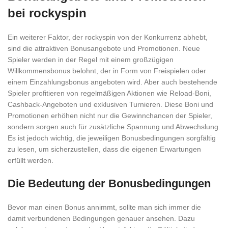
bei rockyspin
Ein weiterer Faktor, der rockyspin von der Konkurrenz abhebt,
sind die attraktiven Bonusangebote und Promotionen. Neue
Spieler werden in der Regel mit einem großzügigen
Willkommensbonus belohnt, der in Form von Freispielen oder
einem Einzahlungsbonus angeboten wird. Aber auch bestehende
Spieler profitieren von regelmäßigen Aktionen wie Reload-Boni,
Cashback-Angeboten und exklusiven Turnieren. Diese Boni und
Promotionen erhöhen nicht nur die Gewinnchancen der Spieler,
sondern sorgen auch für zusätzliche Spannung und Abwechslung.
Es ist jedoch wichtig, die jeweiligen Bonusbedingungen sorgfältig
zu lesen, um sicherzustellen, dass die eigenen Erwartungen
erfüllt werden.
Die Bedeutung der Bonusbedingungen
Bevor man einen Bonus annimmt, sollte man sich immer die
damit verbundenen Bedingungen genauer ansehen. Dazu