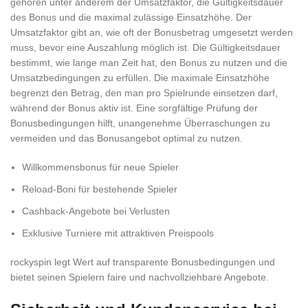
gehören unter anderem der Umsatzfaktor, die Gültigkeitsdauer
des Bonus und die maximal zulässige Einsatzhöhe. Der
Umsatzfaktor gibt an, wie oft der Bonusbetrag umgesetzt werden
muss, bevor eine Auszahlung möglich ist. Die Gültigkeitsdauer
bestimmt, wie lange man Zeit hat, den Bonus zu nutzen und die
Umsatzbedingungen zu erfüllen. Die maximale Einsatzhöhe
begrenzt den Betrag, den man pro Spielrunde einsetzen darf,
während der Bonus aktiv ist. Eine sorgfältige Prüfung der
Bonusbedingungen hilft, unangenehme Überraschungen zu
vermeiden und das Bonusangebot optimal zu nutzen.
Willkommensbonus für neue Spieler
Reload-Boni für bestehende Spieler
Cashback-Angebote bei Verlusten
Exklusive Turniere mit attraktiven Preispools
rockyspin legt Wert auf transparente Bonusbedingungen und
bietet seinen Spielern faire und nachvollziehbare Angebote.