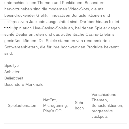
unterschiedlichen Themen und Funktionen. Besonders
hervorzuheben sind die modernen Video-Slots, die mit
beeindruckender Grafik, innovativen Bonusfunktionen und
progressiven Jackpots ausgestattet sind. Darüber hinaus bietet
rockyspin auch Live-Casino-Spiele an, bei denen Spieler gegen
echte Dealer antreten und das authentische Casino-Erlebnis
genießen können. Die Spiele stammen von renommierten
Softwareanbietern, die für ihre hochwertigen Produkte bekannt
sind.
Spieltyp
Anbieter
Beliebtheit
Besondere Merkmale
Verschiedene
NetEnt,
Themen,
Sehr
Spielautomaten
Microgaming,
Bonusfunktionen,
hoch
Play'n GO
progressive
Jackpots