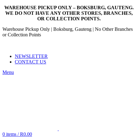
WAREHOUSE PICKUP ONLY – BOKSBURG, GAUTENG.
WE DO NOT HAVE ANY OTHER STORES, BRANCHES,
OR COLLECTION POINTS.
Warehouse Pickup Only | Boksburg, Gauteng | No Other Branches
or Collection Points
EMAIL: SALES@NANDOWORLD.CO.ZA
CALL US: 079 234 3486
NEWSLETTER
CONTACT US
Menu
0
items
/
R
0.00