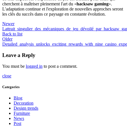
cherchent à maîtriser pleinement l'art du «
hacksaw gaming
».
L'adaptation continue et l'exploration de nouvelles approches seront
les clés du succès dans ce paysage en constante évolution.
Newer
Lattrait_singulier_des_mécaniques_de_jeu_dévoilé_par_hacksaw_g
Back to list
Older
Detailed_analysis_unlocks_exciting_rewards_with_nine_casino_expe
Leave a Reply
You must be
logged in
to post a comment.
close
Categories
Blog
Decoration
Design trends
Furniture
News
Post