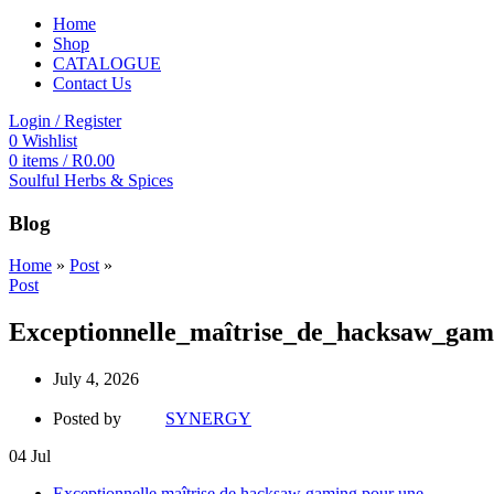
Home
Shop
CATALOGUE
Contact Us
Login / Register
0
Wishlist
0
items
/
R
0.00
Soulful Herbs & Spices
Blog
Home
»
Post
»
Post
Exceptionnelle_maîtrise_de_hacksaw_ga
July 4, 2026
Posted by
SYNERGY
04
Jul
Exceptionnelle maîtrise de hacksaw gaming pour une