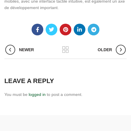
mobiles, avec une interface tactile intuitive, est également un axe
de développement important.
NEWER
OLDER
LEAVE A REPLY
You must be
logged in
to post a comment.