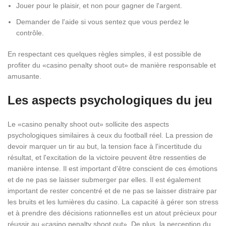
Jouer pour le plaisir, et non pour gagner de l'argent.
Demander de l'aide si vous sentez que vous perdez le
contrôle.
En respectant ces quelques règles simples, il est possible de
profiter du «casino penalty shoot out» de manière responsable et
amusante.
Les aspects psychologiques du jeu
Le «casino penalty shoot out» sollicite des aspects
psychologiques similaires à ceux du football réel. La pression de
devoir marquer un tir au but, la tension face à l'incertitude du
résultat, et l'excitation de la victoire peuvent être ressenties de
manière intense. Il est important d'être conscient de ces émotions
et de ne pas se laisser submerger par elles. Il est également
important de rester concentré et de ne pas se laisser distraire par
les bruits et les lumières du casino. La capacité à gérer son stress
et à prendre des décisions rationnelles est un atout précieux pour
réussir au «casino penalty shoot out». De plus, la perception du