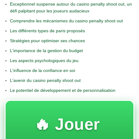
Exceptionnel suspense autour du casino penalty shoot out, un
défi palpitant pour les joueurs audacieux
Comprendre les mécanismes du casino penalty shoot out
Les différents types de paris proposés
Stratégies pour optimiser ses chances
L'importance de la gestion du budget
Les aspects psychologiques du jeu
L'influence de la confiance en soi
L'avenir du casino penalty shoot out
Le potentiel de développement et de personnalisation
🔥 Jouer