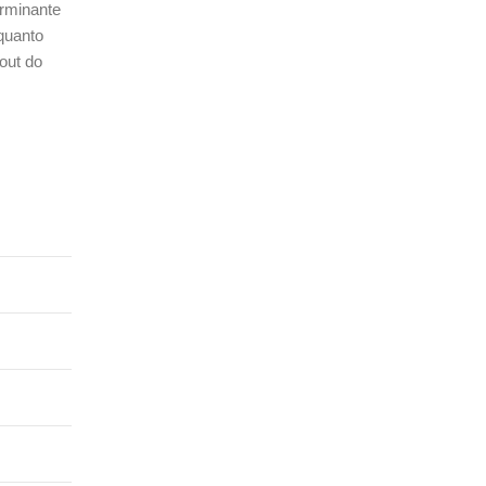
erminante
quanto
out do