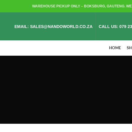
WAREHOUSE PICKUP ONLY – BOKSBURG, GAUTENG. WE 
EMAIL: SALES@NANDOWORLD.CO.ZA
CALL US: 079 23
HOME
S