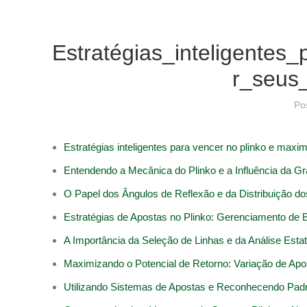
Estratégias_inteligente
r_seus
Po
Estratégias inteligentes para vencer no plinko e maxi
Entendendo a Mecânica do Plinko e a Influência da G
O Papel dos Ângulos de Reflexão e da Distribuição do
Estratégias de Apostas no Plinko: Gerenciamento de 
A Importância da Seleção de Linhas e da Análise Estat
Maximizando o Potencial de Retorno: Variação de Ap
Utilizando Sistemas de Apostas e Reconhecendo Pad