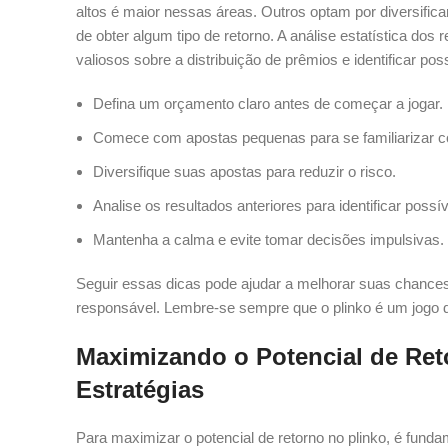
altos é maior nessas áreas. Outros optam por diversifica
de obter algum tipo de retorno. A análise estatística dos
valiosos sobre a distribuição de prêmios e identificar pos
Defina um orçamento claro antes de começar a jogar.
Comece com apostas pequenas para se familiarizar c
Diversifique suas apostas para reduzir o risco.
Analise os resultados anteriores para identificar possí
Mantenha a calma e evite tomar decisões impulsivas.
Seguir essas dicas pode ajudar a melhorar suas chances 
responsável. Lembre-se sempre que o plinko é um jogo de
Maximizando o Potencial de Ret
Estratégias
Para maximizar o potencial de retorno no plinko, é funda