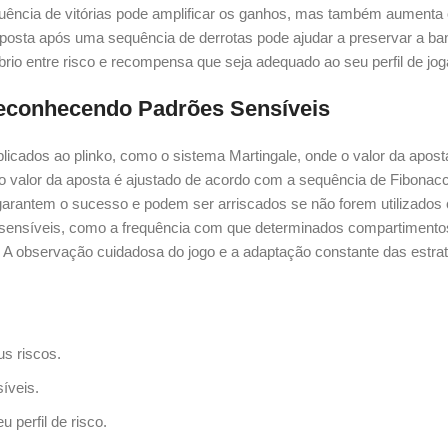
ência de vitórias pode amplificar os ganhos, mas também aumenta 
da aposta após uma sequência de derrotas pode ajudar a preservar a ba
brio entre risco e recompensa que seja adequado ao seu perfil de jog
Reconhecendo Padrões Sensíveis
icados ao plinko, como o sistema Martingale, onde o valor da apost
o valor da aposta é ajustado de acordo com a sequência de Fibonacc
garantem o sucesso e podem ser arriscados se não forem utilizados
es sensíveis, como a frequência com que determinados compartimento
. A observação cuidadosa do jogo e a adaptação constante das estra
us riscos.
íveis.
 perfil de risco.