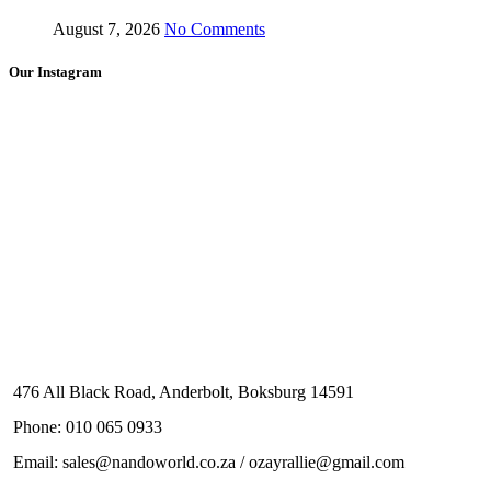
August 7, 2026
No Comments
Our Instagram
476 All Black Road, Anderbolt, Boksburg 14591
Phone: 010 065 0933
Email: sales@nandoworld.co.za / ozayrallie@gmail.com