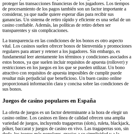
proteger las transacciones financieras de los jugadores. Los tiempos
de procesamiento de los pagos también son un factor importante a
considerar, ya que nadie quiere esperar días para recibir sus
ganancias. Un sistema de retiro rápido y eficiente es una señal de un
casino confiable. Además, las políticas de retiro deben ser
transparentes y sin complicaciones.
La transparencia en las condiciones de los bonos es otro aspecto
vital. Los casinos suelen ofrecer bonos de bienvenida y promociones
regulares para atraer y retener a los jugadores. Sin embargo, es
fundamental leer atentamente los términos y condiciones asociados a
estos bonos, ya que suelen incluir requisitos de apuesta (rollover) y
restricciones en los juegos en los que se pueden utilizar. Un bono
atractivo con requisitos de apuesta imposibles de cumplir puede
resultar más perjudicial que beneficioso. Un buen casino online
proporcionará información clara y concisa sobre las condiciones de
sus bonos.
Juegos de casino populares en España
La oferta de juegos es un factor determinante a la hora de elegir un
casino online. Los casinos en línea de calidad ofrecen una amplia
variedad de juegos, incluyendo tragaperras (slots), ruleta, blackjack,
póker, baccarat y juegos de casino en vivo. Las tragaperras son, sin
duda, los juegos más populares, gracias a su simplicidad y a la