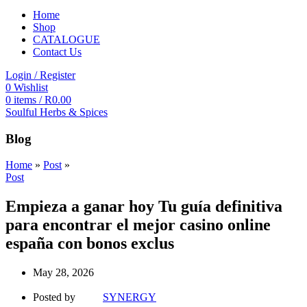
Home
Shop
CATALOGUE
Contact Us
Login / Register
0
Wishlist
0
items
/
R
0.00
Soulful Herbs & Spices
Blog
Home
»
Post
»
Post
Empieza a ganar hoy Tu guía definitiva
para encontrar el mejor casino online
españa con bonos exclus
May 28, 2026
Posted by
SYNERGY