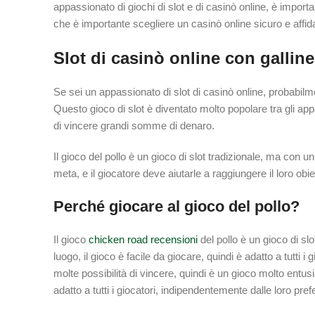
appassionato di giochi di slot e di casinò online, è importa
che è importante scegliere un casinò online sicuro e affida
Slot di casinò online con galline
Se sei un appassionato di slot di casinò online, probabil
Questo gioco di slot è diventato molto popolare tra gli appa
di vincere grandi somme di denaro.
Il gioco del pollo è un gioco di slot tradizionale, ma con un
meta, e il giocatore deve aiutarle a raggiungere il loro obie
Perché giocare al gioco del pollo?
Il gioco
chicken road recensioni
del pollo è un gioco di sl
luogo, il gioco è facile da giocare, quindi è adatto a tutti i
molte possibilità di vincere, quindi è un gioco molto entusia
adatto a tutti i giocatori, indipendentemente dalle loro pre