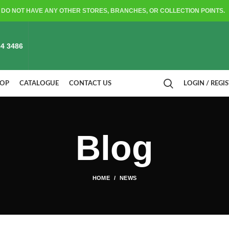
DO NOT HAVE ANY OTHER STORES, BRANCHES, OR COLLECTION POINTS.
4 3486
HOP
CATALOGUE
CONTACT US
LOGIN / REGI
Blog
HOME
NEWS