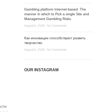
Gambling platform Internet-based: The
manner in which to Pick a single Site and
Management Gambling Risks
August 6, 2026
No Comments
Как инновации способствуют развить
творчество
August 6, 2026
No Comments
OUR INSTAGRAM
anche