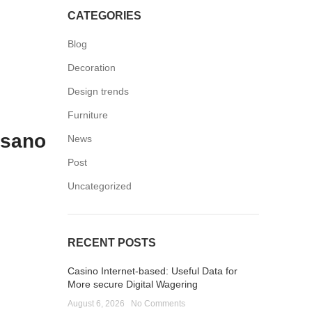
CATEGORIES
Blog
Decoration
Design trends
Furniture
rsano
News
Post
Uncategorized
RECENT POSTS
Casino Internet-based: Useful Data for
More secure Digital Wagering
August 6, 2026
No Comments