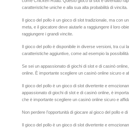
come Chicken Road. Questo gioco di slot è diventato rapida
caratteristiche uniche e alla sua alta probabilità di vincita.
Il gioco del pollo è un gioco di slot tradizionale, ma con un
meta, e il giocatore deve aiutarle a raggiungere il loro obie
raggiungere i grandi vincite.
Il gioco del pollo è disponibile in diverse versioni, tra cu
caratteristiche aggiuntive, come ad esempio la possibilità d
Se sei un appassionato di giochi di slot e di casinò online,
online. È importante scegliere un casinò online sicuro e aff
Il gioco del pollo è un gioco di slot divertente e emoziona
appassionato di giochi di slot e di casinò online, è importa
che è importante scegliere un casinò online sicuro e affida
Non perdere l’opportunità di giocare al gioco del pollo e 
Il gioco del pollo è un gioco di slot divertente e emoziona