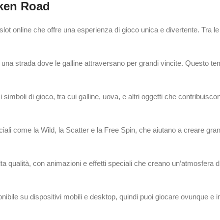
cken Road
lot online che offre una esperienza di gioco unica e divertente. Tra le
in una strada dove le galline attraversano per grandi vincite. Questo t
i simboli di gioco, tra cui galline, uova, e altri oggetti che contribuisco
eciali come la Wild, la Scatter e la Free Spin, che aiutano a creare gran
i alta qualità, con animazioni e effetti speciali che creano un’atmosfera d
ponibile su dispositivi mobili e desktop, quindi puoi giocare ovunque e i