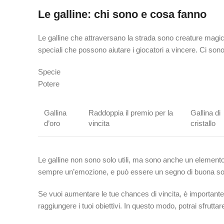
Le galline: chi sono e cosa fanno
Le galline che attraversano la strada sono creature magi
speciali che possono aiutare i giocatori a vincere. Ci sono
Specie
Potere
Gallina
Raddoppia il premio per la
Gallina di
d’oro
vincita
cristallo
Le galline non sono solo utili, ma sono anche un elemento 
sempre un’emozione, e può essere un segno di buona sort
Se vuoi aumentare le tue chances di vincita, è importan
raggiungere i tuoi obiettivi. In questo modo, potrai sfrutta