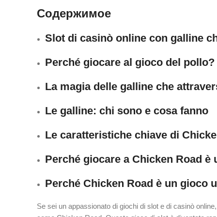
Содержимое
Slot di casinò online con galline c
Perché giocare al gioco del pollo?
La magia delle galline che attraver
Le galline: chi sono e cosa fanno
Le caratteristiche chiave di Chick
Perché giocare a Chicken Road è 
Perché Chicken Road è un gioco u
Se sei un appassionato di giochi di slot e di casinò online,