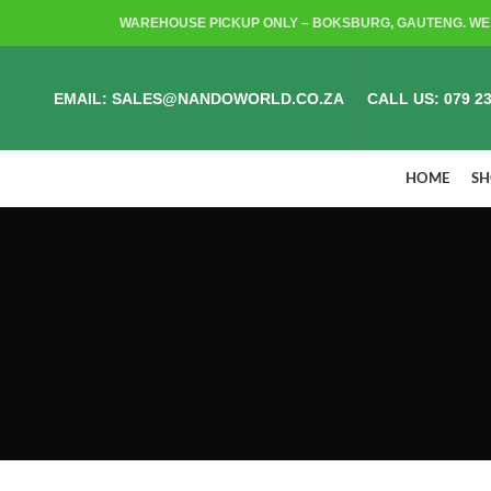
WAREHOUSE PICKUP ONLY – BOKSBURG, GAUTENG. WE 
EMAIL: SALES@NANDOWORLD.CO.ZA
CALL US: 079 23
HOME
S