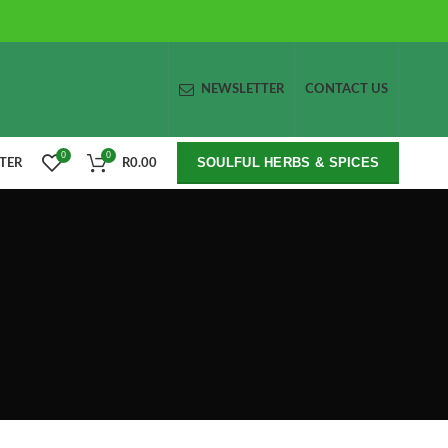
NEWSLETTER
CONTACT US
0
0
SOULFUL HERBS & SPICES
STER
R
0.00