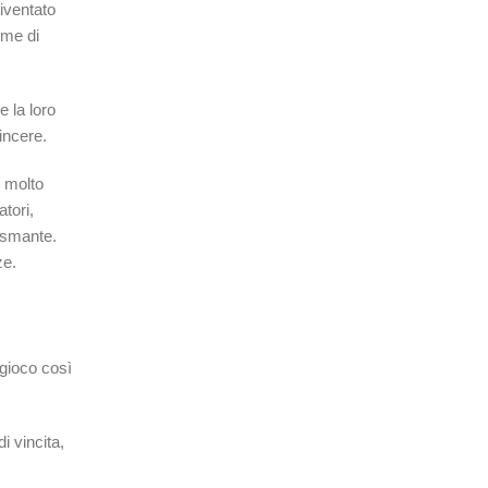
diventato
mme di
e la loro
vincere.
t molto
atori,
iasmante.
ze.
 gioco così
i vincita,