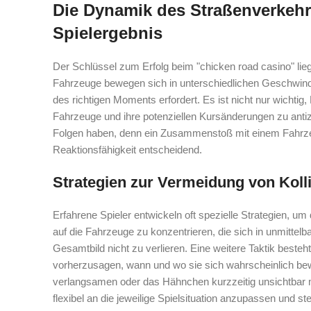
Die Dynamik des Straßenverkehr
Spielergebnis
Der Schlüssel zum Erfolg beim "chicken road casino" li
Fahrzeuge bewegen sich in unterschiedlichen Geschwindi
des richtigen Moments erfordert. Es ist nicht nur wichti
Fahrzeuge und ihre potenziellen Kursänderungen zu anti
Folgen haben, denn ein Zusammenstoß mit einem Fahrzeu
Reaktionsfähigkeit entscheidend.
Strategien zur Vermeidung von Koll
Erfahrene Spieler entwickeln oft spezielle Strategien, um
auf die Fahrzeuge zu konzentrieren, die sich in unmitte
Gesamtbild nicht zu verlieren. Eine weitere Taktik best
vorherzusagen, wann und wo sie sich wahrscheinlich be
verlangsamen oder das Hähnchen kurzzeitig unsichtbar ma
flexibel an die jeweilige Spielsituation anzupassen und s