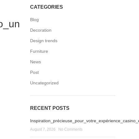
CATEGORIES
Blog
o_un
Decoration
Design trends
Furniture
News
Post
Uncategorized
RECENT POSTS
Inspiration_précieuse_pour_votre_expérience_casino_
August 7, 2026
No Comments