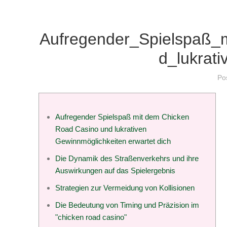
Aufregender_Spielspaß
d_lukrat
Po
Aufregender Spielspaß mit dem Chicken
Road Casino und lukrativen
Gewinnmöglichkeiten erwartet dich
Die Dynamik des Straßenverkehrs und ihre
Auswirkungen auf das Spielergebnis
Strategien zur Vermeidung von Kollisionen
Die Bedeutung von Timing und Präzision im
"chicken road casino"