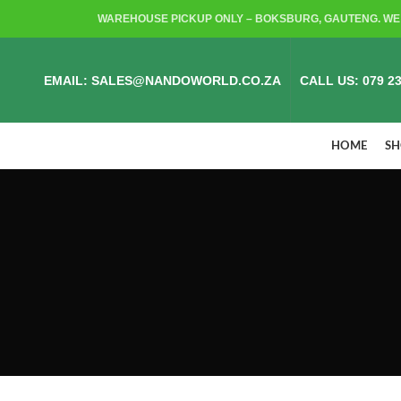
WAREHOUSE PICKUP ONLY – BOKSBURG, GAUTENG. WE 
EMAIL: SALES@NANDOWORLD.CO.ZA
CALL US: 079 23
HOME
S