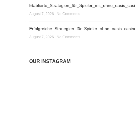
Etablierte_Strategien_für_Spieler_mit_ohne_oasis_
August 7, 2026
No Comments
Erfolgreiche_Strategien_für_Spieler_ohne_oasis_cas
August 7, 2026
No Comments
OUR INSTAGRAM