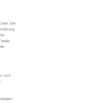
chten. Die
schätzung
der
fatale
lle
s, sich
s
rategien