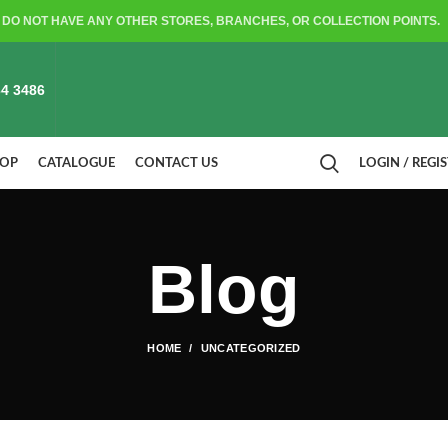
DO NOT HAVE ANY OTHER STORES, BRANCHES, OR COLLECTION POINTS.
4 3486
HOP
CATALOGUE
CONTACT US
LOGIN / REGI
Blog
HOME
UNCATEGORIZED