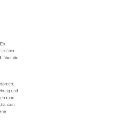
 Es
her über
h über die
fordert,
ebung und
ken road
nchancen
rene