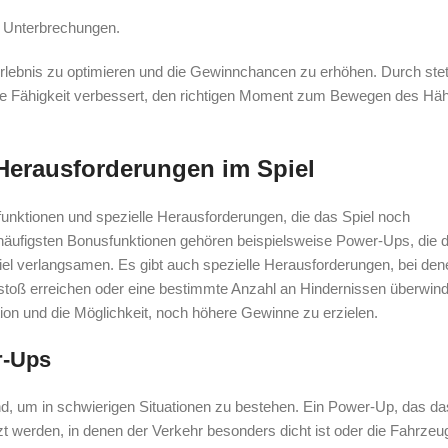
 Unterbrechungen.
erlebnis zu optimieren und die Gewinnchancen zu erhöhen. Durch ste
ie Fähigkeit verbessert, den richtigen Moment zum Bewegen des H
Herausforderungen im Spiel
funktionen und spezielle Herausforderungen, die das Spiel noch
häufigsten Bonusfunktionen gehören beispielsweise Power-Ups, die 
l verlangsamen. Es gibt auch spezielle Herausforderungen, bei de
toß erreichen oder eine bestimmte Anzahl an Hindernissen überwin
ion und die Möglichkeit, noch höhere Gewinne zu erzielen.
r-Ups
d, um in schwierigen Situationen zu bestehen. Ein Power-Up, das da
 werden, in denen der Verkehr besonders dicht ist oder die Fahrzeu