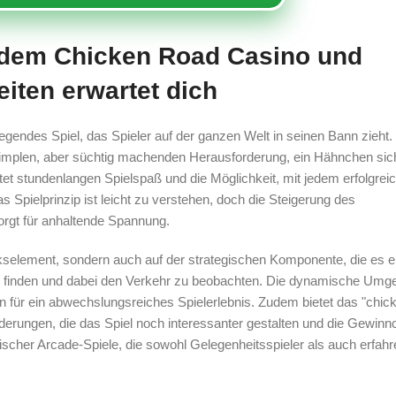
 dem Chicken Road Casino und
iten erwartet dich
fregendes Spiel, das Spieler auf der ganzen Welt in seinen Bann zieht.
 simplen, aber süchtig machenden Herausforderung, ein Hähnchen sic
etet stundenlangen Spielspaß und die Möglichkeit, mit jedem erfolgreic
s Spielprinzip ist leicht zu verstehen, doch die Steigerung des
sorgt für anhaltende Spannung.
ckselement, sondern auch auf der strategischen Komponente, die es er
 finden und dabei den Verkehr zu beobachten. Die dynamische Umg
für ein abwechslungsreiches Spielerlebnis. Zudem bietet das "chic
derungen, die das Spiel noch interessanter gestalten und die Gewin
ischer Arcade-Spiele, die sowohl Gelegenheitsspieler als auch erfah