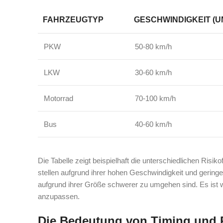
FAHRZEUGTYP
GESCHWINDIGKEIT (
PKW
50-80 km/h
LKW
30-60 km/h
Motorrad
70-100 km/h
Bus
40-60 km/h
Die Tabelle zeigt beispielhaft die unterschiedlichen Ris
stellen aufgrund ihrer hohen Geschwindigkeit und gerin
aufgrund ihrer Größe schwerer zu umgehen sind. Es ist w
anzupassen.
Die Bedeutung von Timing und P