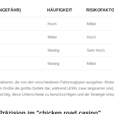
UNGEFÄHR)
HÄUFIGKEIT
RISIKOFAKT
Hoch
Mittel
Mittel
Hoch
Niedrig
Sehr Hoch
Niedrig
Mittel
ikofaktoren, die von den verschiedenen Fahrzeugtypen ausgehen. Moto
gen Größe die größte Gefahr dar, während LKWs zwar langsamer sind,
ichtig, diese Unterschiede zu berücksichtigen und die Strategie ent
räzision im "chicken road casino"