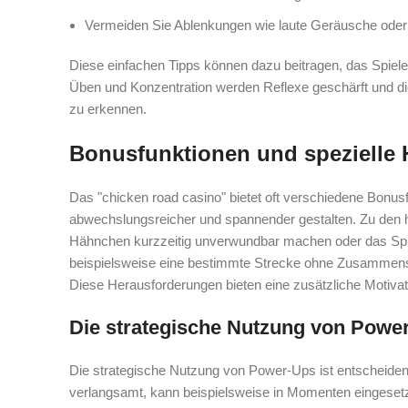
Vermeiden Sie Ablenkungen wie laute Geräusche oder
Diese einfachen Tipps können dazu beitragen, das Spiel
Üben und Konzentration werden Reflexe geschärft und d
zu erkennen.
Bonusfunktionen und spezielle 
Das "chicken road casino" bietet oft verschiedene Bonus
abwechslungsreicher und spannender gestalten. Zu den 
Hähnchen kurzzeitig unverwundbar machen oder das Spie
beispielsweise eine bestimmte Strecke ohne Zusammens
Diese Herausforderungen bieten eine zusätzliche Motivat
Die strategische Nutzung von Powe
Die strategische Nutzung von Power-Ups ist entscheiden
verlangsamt, kann beispielsweise in Momenten eingesetzt