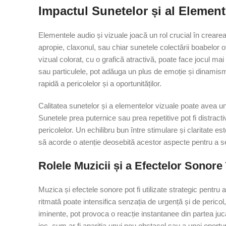
Impactul Sunetelor și al Element
Elementele audio și vizuale joacă un rol crucial în creare
apropie, claxonul, sau chiar sunetele colectării boabelor
vizual colorat, cu o grafică atractivă, poate face jocul mai 
sau particulele, pot adăuga un plus de emoție și dinamism
rapidă a pericolelor și a oportunităților.
Calitatea sunetelor și a elementelor vizuale poate avea un
Sunetele prea puternice sau prea repetitive pot fi distrac
pericolelor. Un echilibru bun între stimulare și claritate e
să acorde o atenție deosebită acestor aspecte pentru a se a
Rolele Muzicii și a Efectelor Sonore
Muzica și efectele sonore pot fi utilizate strategic pentru 
ritmată poate intensifica senzația de urgență și de pericol
iminente, pot provoca o reacție instantanee din partea ju
joc, cum ar fi apariția unui nou obstacol sau a unei oport