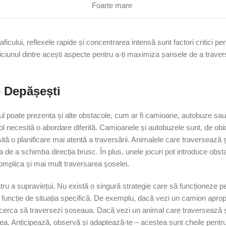
Foarte mare
cului, reflexele rapide și concentrarea intensă sunt factori critici pe
iciunul dintre acești aspecte pentru a-ți maximiza șansele de a trave
e Depășești
cul poate prezenta și alte obstacole, cum ar fi camioane, autobuze sau
 necesită o abordare diferită. Camioanele și autobuzele sunt, de obi
tă o planificare mai atentă a traversării. Animalele care traversează
a de a schimba direcția brusc. În plus, unele jocuri pot introduce obst
complica și mai mult traversarea șoselei.
ntru a supraviețui. Nu există o singură strategie care să funcționeze p
e în funcție de situația specifică. De exemplu, dacă vezi un camion apro
încerca să traversezi șoseaua. Dacă vezi un animal care traversează
unea. Anticipează, observă și adaptează-te – acestea sunt cheile pentr