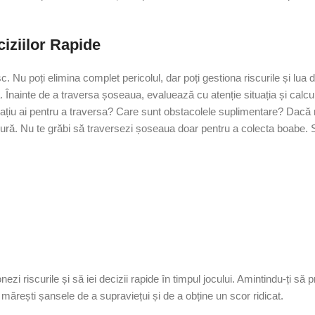
iziilor Rapide
. Nu poți elimina complet pericolul, dar poți gestiona riscurile și lua d
. Înainte de a traversa șoseaua, evaluează cu atenție situația și calc
ațiu ai pentru a traversa? Care sunt obstacolele suplimentare? Dacă 
gură. Nu te grăbi să traversezi șoseaua doar pentru a colecta boabe. 
i riscurile și să iei decizii rapide în timpul jocului. Amintindu-ți să pr
ți mărești șansele de a supraviețui și de a obține un scor ridicat.