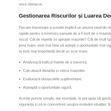
orice obstacol.
Gestionarea Riscurilor și Luarea Dec
Fiecare traversare a șoselei implică un anumit nivel de risc
rapide pentru a minimiza șansele de a fi lovit de o mașină
riscul. Cât de repede se apropie mașinile? Cât de mult sp
prea mare, este mai bine să aștepți o oportunitate mai si
ta este mai importantă decât un scor mare.
Analizează traficul înainte de a traversa.
Calculează distanța și viteza mașinilor.
Evaluează obstacolele suplimentare.
Așteaptă o oportunitate sigură.
Aceste puncte simple, dar esențiale, te pot ajuta să gestionez
siguranța și să te concentrezi asupra evaluării situației, î