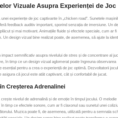
elor Vizuale Asupra Experienței de Joc
a unei experiențe de joc captivante în „chicken road”. Sunetele mașini
 oferă feedback auditiv important, sporind senzația de imersiune. Un d
plăcut și mai motivant. Animațiile fluide și efectele speciale, cum ar fi
. Un design vizual bine realizat poate, de asemenea, să ajute la ident
 impact semnificativ asupra nivelului de stres și de concentrare al juc
tive, în timp ce un design vizual aglomerat poate îngreuna observarea
ste esențial pentru a crea o experiență de joc optimă. Dezvoltatorii jocul
sigura că jocul este atât captivant, cât și confortabil de jucat.
 în Creșterea Adrenalinei
a crește nivelul de adrenalină și de emoție în timpul jocului. O melodie 
, în timp ce efectele sonore, cum ar fi claxonul sau sunetul unei colizi
cătorului. Muzica poate fi, de asemenea, utilizată pentru a semnala sc
unități speciale. Un design sonor bine realizat poate transforma o expe