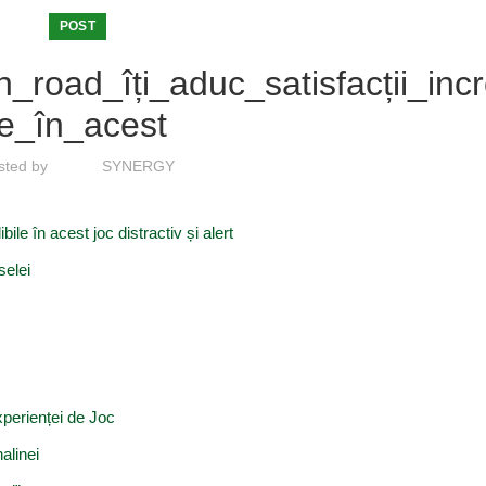
POST
_road_îți_aduc_satisfacții_incr
le_în_acest
sted by
SYNERGY
bile în acest joc distractiv și alert
selei
xperienței de Joc
alinei