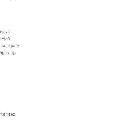
ecizii
ulează
riscul pare
Siguranța
ioritizezi