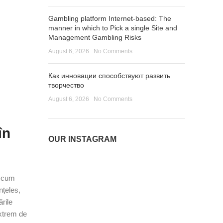
Gambling platform Internet-based: The
manner in which to Pick a single Site and
Management Gambling Risks
August 6, 2026
No Comments
Как инновации способствуют развить
творчество
August 6, 2026
No Comments
în
OUR INSTAGRAM
ă cum
nțeles,
ările
extrem de