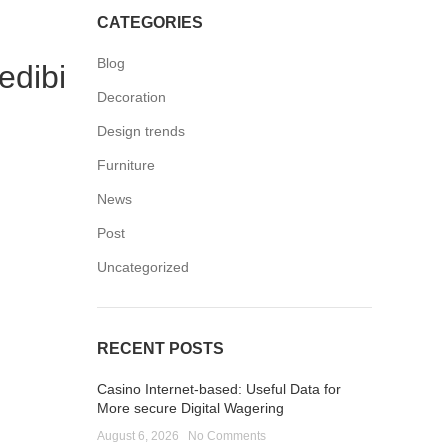
CATEGORIES
Blog
edibi
Decoration
Design trends
Furniture
News
Post
Uncategorized
RECENT POSTS
Casino Internet-based: Useful Data for
More secure Digital Wagering
August 6, 2026
No Comments