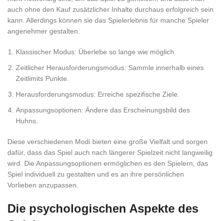
auch ohne den Kauf zusätzlicher Inhalte durchaus erfolgreich sein
kann. Allerdings können sie das Spielerlebnis für manche Spieler
angenehmer gestalten.
Klassischer Modus: Überlebe so lange wie möglich.
Zeitlicher Herausforderungsmodus: Sammle innerhalb eines
Zeitlimits Punkte.
Herausforderungsmodus: Erreiche spezifische Ziele.
Anpassungsoptionen: Ändere das Erscheinungsbild des
Huhns.
Diese verschiedenen Modi bieten eine große Vielfalt und sorgen
dafür, dass das Spiel auch nach längerer Spielzeit nicht langweilig
wird. Die Anpassungsoptionen ermöglichen es den Spielern, das
Spiel individuell zu gestalten und es an ihre persönlichen
Vorlieben anzupassen.
Die psychologischen Aspekte des