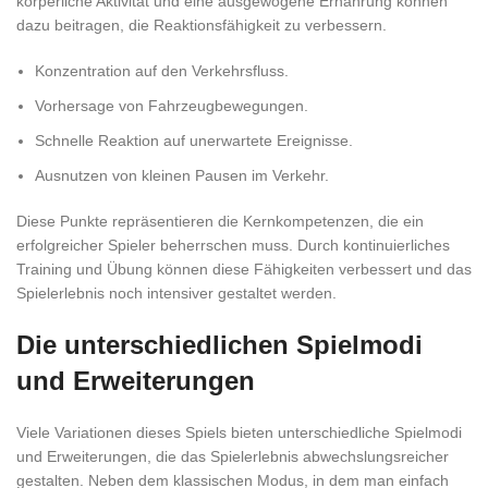
körperliche Aktivität und eine ausgewogene Ernährung können
dazu beitragen, die Reaktionsfähigkeit zu verbessern.
Konzentration auf den Verkehrsfluss.
Vorhersage von Fahrzeugbewegungen.
Schnelle Reaktion auf unerwartete Ereignisse.
Ausnutzen von kleinen Pausen im Verkehr.
Diese Punkte repräsentieren die Kernkompetenzen, die ein
erfolgreicher Spieler beherrschen muss. Durch kontinuierliches
Training und Übung können diese Fähigkeiten verbessert und das
Spielerlebnis noch intensiver gestaltet werden.
Die unterschiedlichen Spielmodi
und Erweiterungen
Viele Variationen dieses Spiels bieten unterschiedliche Spielmodi
und Erweiterungen, die das Spielerlebnis abwechslungsreicher
gestalten. Neben dem klassischen Modus, in dem man einfach