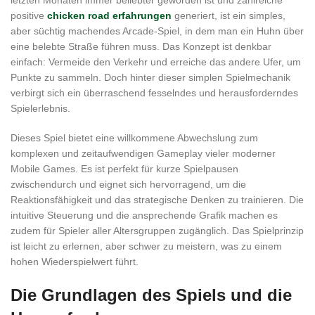
letzten Monaten immer beliebter geworden ist und zahlreiche
positive
chicken road erfahrungen
generiert, ist ein simples,
aber süchtig machendes Arcade-Spiel, in dem man ein Huhn über
eine belebte Straße führen muss. Das Konzept ist denkbar
einfach: Vermeide den Verkehr und erreiche das andere Ufer, um
Punkte zu sammeln. Doch hinter dieser simplen Spielmechanik
verbirgt sich ein überraschend fesselndes und herausforderndes
Spielerlebnis.
Dieses Spiel bietet eine willkommene Abwechslung zum
komplexen und zeitaufwendigen Gameplay vieler moderner
Mobile Games. Es ist perfekt für kurze Spielpausen
zwischendurch und eignet sich hervorragend, um die
Reaktionsfähigkeit und das strategische Denken zu trainieren. Die
intuitive Steuerung und die ansprechende Grafik machen es
zudem für Spieler aller Altersgruppen zugänglich. Das Spielprinzip
ist leicht zu erlernen, aber schwer zu meistern, was zu einem
hohen Wiederspielwert führt.
Die Grundlagen des Spiels und die