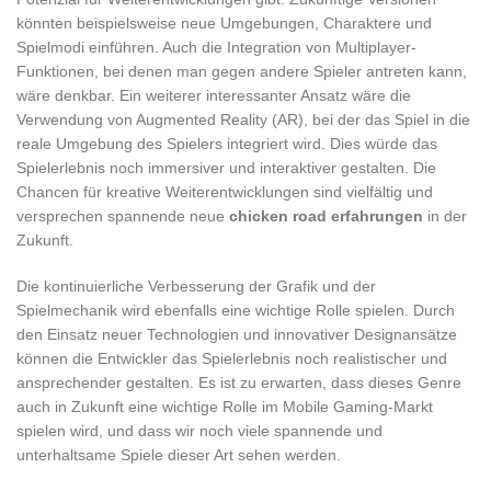
könnten beispielsweise neue Umgebungen, Charaktere und
Spielmodi einführen. Auch die Integration von Multiplayer-
Funktionen, bei denen man gegen andere Spieler antreten kann,
wäre denkbar. Ein weiterer interessanter Ansatz wäre die
Verwendung von Augmented Reality (AR), bei der das Spiel in die
reale Umgebung des Spielers integriert wird. Dies würde das
Spielerlebnis noch immersiver und interaktiver gestalten. Die
Chancen für kreative Weiterentwicklungen sind vielfältig und
versprechen spannende neue
chicken road erfahrungen
in der
Zukunft.
Die kontinuierliche Verbesserung der Grafik und der
Spielmechanik wird ebenfalls eine wichtige Rolle spielen. Durch
den Einsatz neuer Technologien und innovativer Designansätze
können die Entwickler das Spielerlebnis noch realistischer und
ansprechender gestalten. Es ist zu erwarten, dass dieses Genre
auch in Zukunft eine wichtige Rolle im Mobile Gaming-Markt
spielen wird, und dass wir noch viele spannende und
unterhaltsame Spiele dieser Art sehen werden.