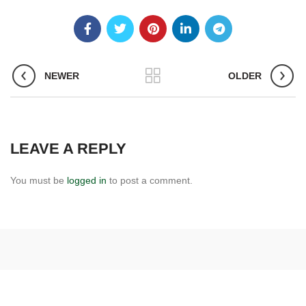
NEWER
OLDER
LEAVE A REPLY
You must be
logged in
to post a comment.