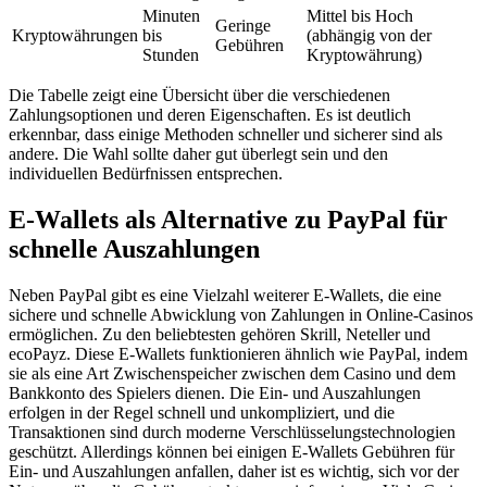
Minuten
Mittel bis Hoch
Geringe
Kryptowährungen
bis
(abhängig von der
Gebühren
Stunden
Kryptowährung)
Die Tabelle zeigt eine Übersicht über die verschiedenen
Zahlungsoptionen und deren Eigenschaften. Es ist deutlich
erkennbar, dass einige Methoden schneller und sicherer sind als
andere. Die Wahl sollte daher gut überlegt sein und den
individuellen Bedürfnissen entsprechen.
E-Wallets als Alternative zu PayPal für
schnelle Auszahlungen
Neben PayPal gibt es eine Vielzahl weiterer E-Wallets, die eine
sichere und schnelle Abwicklung von Zahlungen in Online-Casinos
ermöglichen. Zu den beliebtesten gehören Skrill, Neteller und
ecoPayz. Diese E-Wallets funktionieren ähnlich wie PayPal, indem
sie als eine Art Zwischenspeicher zwischen dem Casino und dem
Bankkonto des Spielers dienen. Die Ein- und Auszahlungen
erfolgen in der Regel schnell und unkompliziert, und die
Transaktionen sind durch moderne Verschlüsselungstechnologien
geschützt. Allerdings können bei einigen E-Wallets Gebühren für
Ein- und Auszahlungen anfallen, daher ist es wichtig, sich vor der