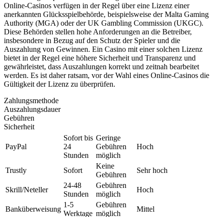
Online-Casinos verfügen in der Regel über eine Lizenz einer
anerkannten Glücksspielbehörde, beispielsweise der Malta Gaming
Authority (MGA) oder der UK Gambling Commission (UKGC).
Diese Behörden stellen hohe Anforderungen an die Betreiber,
insbesondere in Bezug auf den Schutz der Spieler und die
Auszahlung von Gewinnen. Ein Casino mit einer solchen Lizenz
bietet in der Regel eine höhere Sicherheit und Transparenz und
gewährleistet, dass Auszahlungen korrekt und zeitnah bearbeitet
werden. Es ist daher ratsam, vor der Wahl eines Online-Casinos die
Gültigkeit der Lizenz zu überprüfen.
Zahlungsmethode
Auszahlungsdauer
Gebühren
Sicherheit
Sofort bis
Geringe
PayPal
24
Gebühren
Hoch
Stunden
möglich
Keine
Trustly
Sofort
Sehr hoch
Gebühren
24-48
Gebühren
Skrill/Neteller
Hoch
Stunden
möglich
1-5
Gebühren
Banküberweisung
Mittel
Werktage
möglich