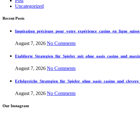
Post
Uncategorized
Recent Posts
Inspiration_précieuse_pour_votre_expérience_casino_en_ligne_suiss
August 7, 2026
No Comments
Etablierte_Strategien_für_Spieler_mit_ohne_oasis_casino_und_max
August 7, 2026
No Comments
Erfolgreiche_Strategien_für_Spieler_ohne_oasis_casino_und_cleve
August 7, 2026
No Comments
Our Instagram