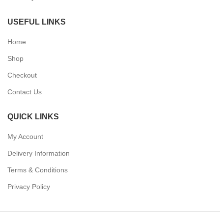
USEFUL LINKS
Home
Shop
Checkout
Contact Us
QUICK LINKS
My Account
Delivery Information
Terms & Conditions
Privacy Policy