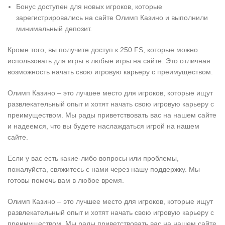
Бонус доступен для новых игроков, которые
зарегистрировались на сайте Олимп Казино и выполнили
минимальный депозит.
Кроме того, вы получите доступ к 250 FS, которые можно
использовать для игры в любые игры на сайте. Это отличная
возможность начать свою игровую карьеру с преимуществом.
Олимп Казино – это лучшее место для игроков, которые ищут
развлекательный опыт и хотят начать свою игровую карьеру с
преимуществом. Мы рады приветствовать вас на нашем сайте
и надеемся, что вы будете наслаждаться игрой на нашем
сайте.
Если у вас есть какие-либо вопросы или проблемы,
пожалуйста, свяжитесь с нами через нашу поддержку. Мы
готовы помочь вам в любое время.
Олимп Казино – это лучшее место для игроков, которые ищут
развлекательный опыт и хотят начать свою игровую карьеру с
преимуществом. Мы рады приветствовать вас на нашем сайте