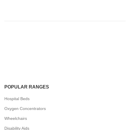
POPULAR RANGES
Hospital Beds
Oxygen Concentrators
Wheelchairs
Disability Aids