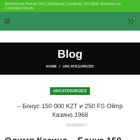
Warehouse Pickup Only | Boksburg, Gauteng | No Other Branches or
Collection Points
0
Blog
HOME
UNCATEGORIZED
UNCATEGORIZED
– Бонус 150 000 KZT и 250 FS Olimp
Казино.1968
SYNERGY