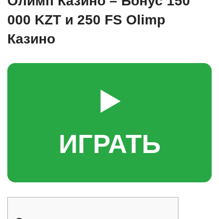
Олимп Казино – Бонус 150
000 KZT и 250 FS Olimp
Казино
▶️
ИГРАТЬ