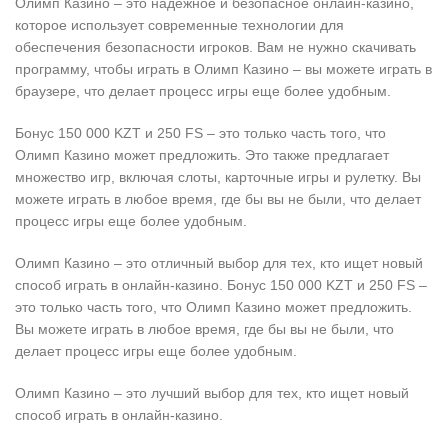
Олимп Казино – это надежное и безопасное онлайн-казино,
которое использует современные технологии для
обеспечения безопасности игроков. Вам не нужно скачивать
программу, чтобы играть в Олимп Казино – вы можете играть в
браузере, что делает процесс игры еще более удобным.
Бонус 150 000 KZT и 250 FS – это только часть того, что
Олимп Казино может предложить. Это также предлагает
множество игр, включая слоты, карточные игры и рулетку. Вы
можете играть в любое время, где бы вы не были, что делает
процесс игры еще более удобным.
Олимп Казино – это отличный выбор для тех, кто ищет новый
способ играть в онлайн-казино. Бонус 150 000 KZT и 250 FS –
это только часть того, что Олимп Казино может предложить.
Вы можете играть в любое время, где бы вы не были, что
делает процесс игры еще более удобным.
Олимп Казино – это лучший выбор для тех, кто ищет новый
способ играть в онлайн-казино.