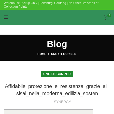
Warehouse Pickup Only | Boksburg, Gauteng | No Other Branches or
Collection Points
0
Blog
HOME
UNCATEGORIZED
UNCATEGORIZED
Affidabile_protezione_e_resistenza_grazie_al_
sisal_nella_moderna_edilizia_sosten
SYNERGY