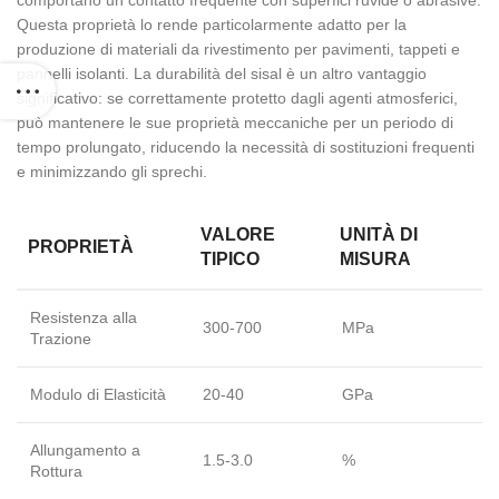
comportano un contatto frequente con superfici ruvide o abrasive.
Questa proprietà lo rende particolarmente adatto per la
produzione di materiali da rivestimento per pavimenti, tappeti e
pannelli isolanti. La durabilità del sisal è un altro vantaggio
significativo: se correttamente protetto dagli agenti atmosferici,
può mantenere le sue proprietà meccaniche per un periodo di
tempo prolungato, riducendo la necessità di sostituzioni frequenti
e minimizzando gli sprechi.
VALORE
UNITÀ DI
PROPRIETÀ
TIPICO
MISURA
Resistenza alla
300-700
MPa
Trazione
Modulo di Elasticità
20-40
GPa
Allungamento a
1.5-3.0
%
Rottura